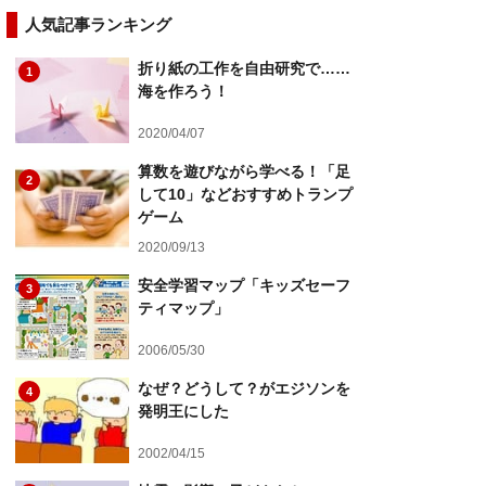
人気記事ランキング
折り紙の工作を自由研究で……
1
海を作ろう！
2020/04/07
算数を遊びながら学べる！「足
2
して10」などおすすめトランプ
ゲーム
2020/09/13
安全学習マップ「キッズセーフ
3
ティマップ」
2006/05/30
なぜ？どうして？がエジソンを
4
発明王にした
2002/04/15