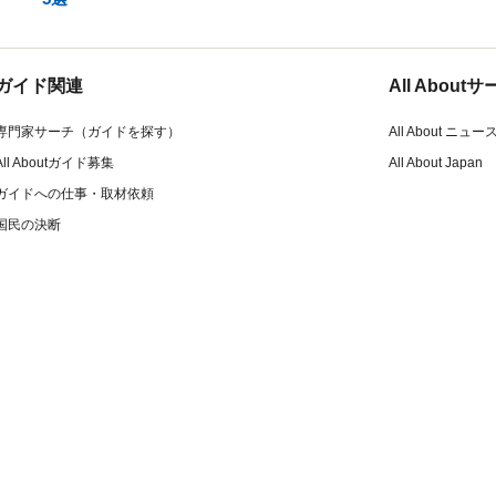
ガイド関連
All Abou
専門家サーチ（ガイドを探す）
All About ニュー
All Aboutガイド募集
All About Japan
ガイドへの仕事・取材依頼
国民の決断