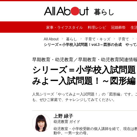
暮らし
家事・ライフスタイル
料理レシピ
冠婚葬祭
生
All About
暮らし
子育て・キッズ
子育て
シリーズ＝小学校入試問題！vol.3～図形の合成 やっ
早期教育・幼児教育
／早期教育・幼児教育関連情
シリーズ＝小学校入試問題！
みよー入試問題！～図形編
人気シリーズ「やってみよー入試問題！」の「図形編」です。
も、ぜひご家庭で、チャレンジしてみてください。
上野 緑子
幼児教育 ガイド
幼児教室・小学校受験の個人講師を経て、現在は
動中。一男一女の母。