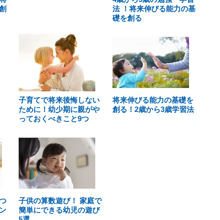
創
法 ！将来伸びる能力の基
礎を創る
子育てで将来後悔しない
将来伸びる能力の基礎を
ために！幼少期に親がや
創る！2歳から3歳学習法
っておくべきこと9つ
つ
子供の算数遊び！ 家庭で
ン
簡単にできる幼児の遊び
5選