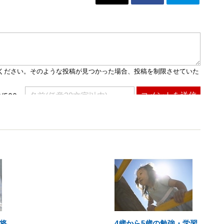
将
4歳から5歳の勉強・学習