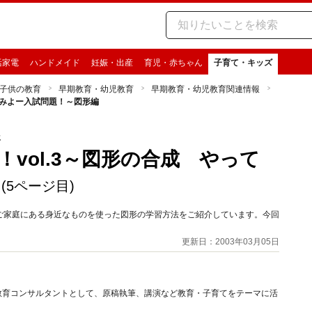
活家電
ハンドメイド
妊娠・出産
育児・赤ちゃん
子育て・キッズ
子供の教育
早期教育・幼児教育
早期教育・幼児教育関連情報
てみよー入試問題！～図形編
報
vol.3～図形の合成 やって
(5ページ目)
ご家庭にある身近なものを使った図形の学習方法をご紹介しています。今回
更新日：2003年03月05日
教育コンサルタントとして、原稿執筆、講演など教育・子育てをテーマに活