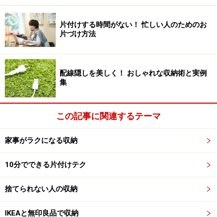
出してみると、
片付けする時間がない！ 忙しい人のためのお
パイプの長さ○cm÷2cm（洋服1枚の平均幅）＝○枚
片づけ方法
予想に反して少ないのでがっかりですか？ 手持ちの服の
大半は、たたんでしまうことになりますので、そのため
配線隠しを美しく！ おしゃれな収納術と実例
集
の引き出しや棚が必要です。その引き出しや棚がクロー
ゼットのなかにいくつ置けるか？ その個数に収まる数が
手持ち服の限界です。
この記事に関連するテーマ
それならば、部屋の中にも引き出しや棚を置けばいいと
家事がラクになる収納
いうことになりますが、部屋が狭くなったり居心地が悪
10分でできる片付けテク
くならない程度に抑えること。また、収納場所は同じ部
屋で１箇所にまとめるほうが管理しやすいのですが、収
捨てられない人の収納
まらないときはシーズンオフの衣類だけ別の場所に分け
るしかありません。その場合には、季節の変わり目に入
IKEAと無印良品で収納