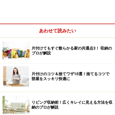
出したままの服が増える
しまい方がいい加減になる
服が見つからなくなる
収納用品を買い足したくなる
あわせて読みたい
片付けてもすぐ散らかる家の共通点3！ 収納の
プロが解説
片付けのコツ＆捨てワザ10選！捨てるコツで
部屋をスッキリ快適に
リビング収納術！広くキレイに見える方法を収
納のプロが解説
バランスの崩れに気づいたら、今の収納法に早速テコ入