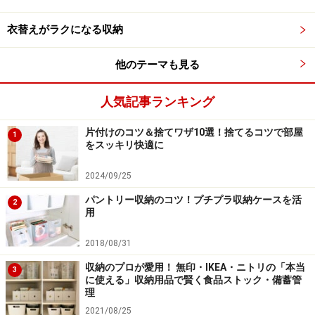
れ替えをきちんと実行しましょう。
衣替えがラクになる収納
※記事内容は執筆時点のものです。最新の内容をご確認くださ
他のテーマも見る
い。
人気記事ランキング
次のページへ
1
/
4
片付けのコツ＆捨てワザ10選！捨てるコツで部屋
1
をスッキリ快適に
2024/09/25
パントリー収納のコツ！プチプラ収納ケースを活
2
用
2018/08/31
収納のプロが愛用！ 無印・IKEA・ニトリの「本当
3
に使える」収納用品で賢く食品ストック・備蓄管
理
2021/08/25