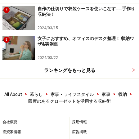
自作の仕切りで衣装ケースを使いこなす……手作り
4
収納法！
2024/03/15
女子におすすめ、オフィスのデスク整理！ 収納ワ
5
ザ&実例集
2024/03/22
ランキングをもっと見る
>
>
>
>
>
All About
暮らし
家事・ライフスタイル
家事
収納
限度のあるクローゼットを活用する収納術
会社概要
採用情報
投資家情報
広告掲載