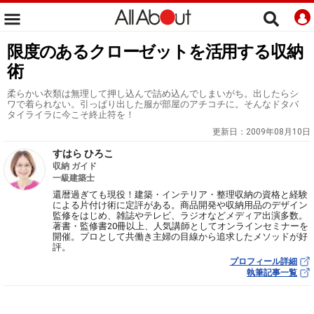
限度のあるクローゼットを活用する収納
術
柔らかい衣類は無理して押し込んで詰め込んでしまいがち。出したらシ
ワで着られない。引っぱり出した服が部屋のアチコチに。そんなドタバ
タイライラに今こそ終止符を！
更新日：
2009年08月10日
すはら ひろこ
収納 ガイド
一級建築士
還暦過ぎても現役！建築・インテリア・整理収納の資格と経験
による片付け術に定評がある。商品開発や収納用品のデザイン
監修をはじめ、雑誌やテレビ、ラジオなどメディア出演多数。
著書・監修書20冊以上、人気講師としてオンラインセミナーを
開催。プロとして共働き主婦の目線から追求したメソッドが好
評。
プロフィール詳細
執筆記事一覧