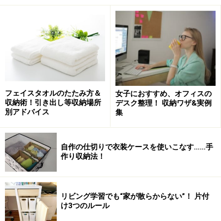
れをしていきましょう。
収納スペースの容量を知る
フェイスタオルのたたみ方＆
女子におすすめ、オフィスの
収納術！引き出し等収納場所
デスク整理！ 収納ワザ&実例
ハンガーの向きは揃えるよう気をつけて
別アドバイス
集
服をしまうための収納スペースがどのくらいあるかを知
ることが、収納の第一歩です。選びやすい収納法は、ハ
自作の仕切りで衣装ケースを使いこなす……手
ンガー掛にした服がズラリと並んだ状態。それなら一目
作り収納法！
瞭然で分かりやすいのですが、ハンガーパイプの長さに
も限りがあります。
リビング学習でも“家が散らからない”！ 片付
け3つのルール
ちなみに、ハンガーパイプに吊せる枚数の目安を概算で