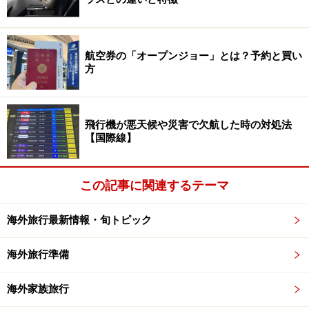
3．スーツケース
航空券の「オープンジョー」とは？予約と買い
方
スーツケースはどう選ぶ？
飛行機が悪天候や災害で欠航した時の対処法
まず、海外旅行で欠かせないのがスーツケースです。近
【国際線】
ごろは、良質なソフトタイプのものが出回り、軽さや許
容量から利用者も増えています。とはいえ国際線は、受
この記事に関連するテーマ
託手荷物（スーツケースなど航空会社に預ける手荷物の
こと）を扱う数量が多く、積み荷も乱雑になりがちなこ
海外旅行最新情報・旬トピック
とから、衝撃に強いハードタイプのものを用意したほう
が安心です。
海外旅行準備
ハードタイプのスーツケースは、保安面でもメリットが
海外家族旅行
あります。カッターで簡単に破損・開封できるソフトタ