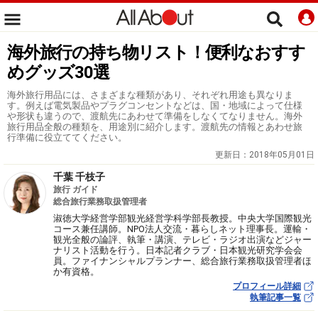
海外旅行の持ち物リスト！便利なおすす
めグッズ30選
海外旅行用品には、さまざまな種類があり、それぞれ用途も異なりま
す。例えば電気製品やプラグコンセントなどは、国・地域によって仕様
や形状も違うので、渡航先にあわせて準備をしなくてなりません。海外
旅行用品全般の種類を、用途別に紹介します。渡航先の情報とあわせ旅
行準備に役立ててください。
更新日：
2018年05月01日
千葉 千枝子
旅行 ガイド
総合旅行業務取扱管理者
淑徳大学経営学部観光経営学科学部長教授。中央大学国際観光
コース兼任講師。NPO法人交流・暮らしネット理事長。運輸・
観光全般の論評、執筆・講演、テレビ・ラジオ出演などジャー
ナリスト活動を行う。日本記者クラブ・日本観光研究学会会
員。ファイナンシャルプランナー、総合旅行業務取扱管理者ほ
か有資格。
プロフィール詳細
執筆記事一覧