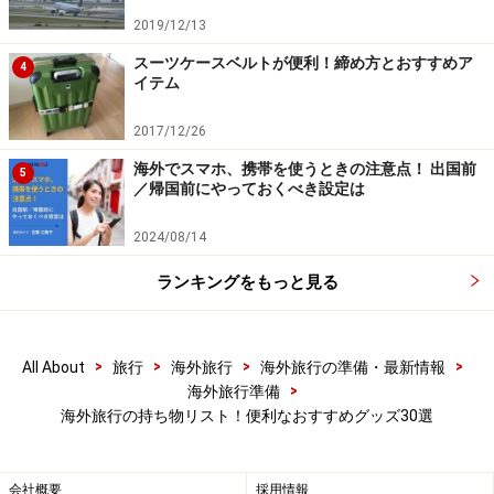
2019/12/13
4．TSAロック仕様のスーツケース
スーツケースベルトが便利！締め方とおすすめア
4
イテム
2017/12/26
TSAロックとは
海外でスマホ、携帯を使うときの注意点！ 出国前
5
／帰国前にやっておくべき設定は
アメリカ方面へ旅行するひとは、TSAロックと呼ばれる
2024/08/14
施錠機能付きのスーツケースを選ぶようにします。空港
保安官が所有者の同意なしに開錠して、スーツケースの
ランキングをもっと見る
中身を保安点検できるしくみで、アメリカ入国の際に義
務付けられています。ですから、スーツケースにTSAロ
>
>
>
>
All About
旅行
海外旅行
海外旅行の準備・最新情報
ックが組み込みになったものが便利です。また、TSAロ
>
海外旅行準備
ックが組み込まれていないスーツケースの場合、施錠を
海外旅行の持ち物リスト！便利なおすすめグッズ30選
しないで航空会社に預けなくてはなりません。積み荷の
衝撃で中身が飛び出すこともあるので、（1）スーツケ
会社概要
採用情報