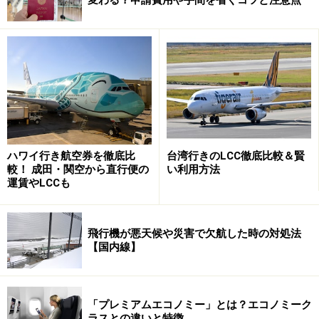
ースとは別に、旅行用の財布を用意するようにしましょ
う。その日、使う分の小遣い（少額の現金）と小銭、ク
レジットカードを収納できる、軽い素材のものが適して
います。万一、盗まれても後悔しない程度の安いお財布
にしておくこと。また、滞在先の通貨に慣れるまでは、
紙幣で支払うことが多く、お釣りのコインがどんどんた
まってしまうもの。小銭入れを別に持っていると便利で
す。
ハワイ行き航空券を徹底比
台湾行きのLCC徹底比較＆賢
較！ 成田・関空から直行便の
い利用方法
まちがっても長財布を、ズボンの後ろポケットにさすの
運賃やLCCも
は止めましょう。ブランド物の長財布は特に狙われやす
いので、注意してください。小遣いは分散して持ち、持
飛行機が悪天候や災害で欠航した時の対処法
ち歩かない貴重品類はホテル客室内のセーフティボック
【国内線】
スに預けることです。鍵がかかるからといって、スーツ
ケースに貴重品を保管するのはNGです。
「プレミアムエコノミー」とは？エコノミーク
ラスとの違いと特徴