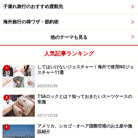
子連れ旅行のおすすめ渡航先
イプのものは、盗難の標的になりやすく、そうした被害
も数多く報告されています。
海外旅行の得ワザ・節約術
【参考】
旅のプロが伝授する失敗しないスーツケースの
他のテーマも見る
選び方
人気記事ランキング
してはいけないジェスチャー！海外で使用NGジェ
1
スチャー11選
2023/02/06
TSAロックとは？知っておきたいスーツケースの
2
常識
2017/12/28
アメリカ、シカゴ・オヘア国際空港のお土産や施
3
設紹介