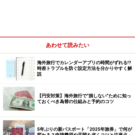
あわせて読みたい
海外旅行でカレンダーアプリの時間がずれる!?
時差トラブルを防ぐ設定方法を分かりやすく解
説
【円安対策】海外旅行で“損しない”ために知っ
ておくべき為替の仕組みと予約のコツ
2．旅行用のお財布
旅行先でのスリや盗難を避けるためにも、パスポートケ
5年ぶりの新パスポート「2025年旅券」で何が
変わる？申請費用や手間を省くコツと注意点