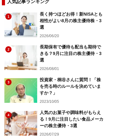
人気記事ランキング
長く持つほどお得！新NISAとも
1
相性がよい8月の株主優待株・3
選
2026/06/20
長期保有で優待も配当も期待で
2
きる？9月に注目の株主優待・3
選
2026/08/01
投資家・桐谷さんに質問！「株
3
を売る時のルールを決めていま
すか？」
2023/10/05
人気のお菓子や調味料がもらえ
4
る！9月に注目したい食品メーカ
ーの株主優待・3選
2026/07/29