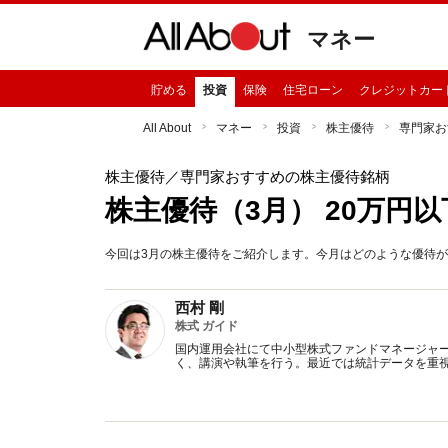
マネー
貯める
投資
保険
住宅ローン
クレジットカー
All About
マネー
投資
株主優待
専門家お
株主優待
／専門家おすすめの株主優待銘柄
株主優待（3月） 20万円
今回は3月の株主優待をご紹介します。今月はどのような優待
西村 剛
株式 ガイド
国内運用会社にて中小型株式ファンドマネージャ
く、講演や執筆を行う。最近では統計データを重