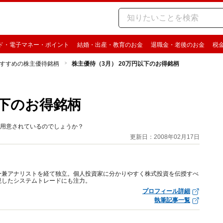
ド・電子マネー・ポイント
結婚・出産・教育のお金
退職金・老後のお金
税
すすめの株主優待銘柄
株主優待（3月） 20万円以下のお得銘柄
以下のお得銘柄
が用意されているのでしょうか？
更新日：2008年02月17日
ー兼アナリストを経て独立。個人投資家に分かりやすく株式投資を伝授すべ
視したシステムトレードにも注力。
プロフィール詳細
執筆記事一覧