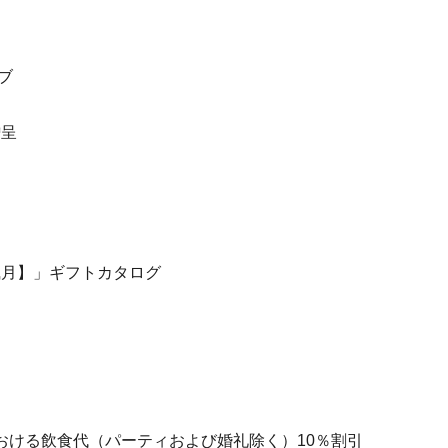
ブ
贈呈
風月】」ギフトカタログ
おける飲食代（パーティおよび婚礼除く）10％割引