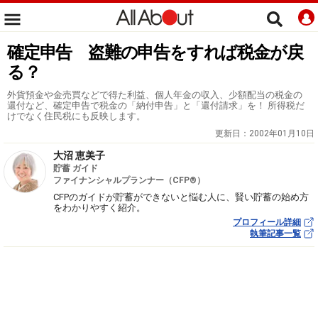
確定申告 盗難の申告をすれば税金が戻
る？
外貨預金や金売買などで得た利益、個人年金の収入、少額配当の税金の
還付など、確定申告で税金の「納付申告」と「還付請求」を！ 所得税だ
けでなく住民税にも反映します。
更新日：
2002年01月10日
大沼 恵美子
貯蓄 ガイド
ファイナンシャルプランナー（CFP®）
CFPのガイドが貯蓄ができないと悩む人に、賢い貯蓄の始め方
をわかりやすく紹介。
プロフィール詳細
執筆記事一覧