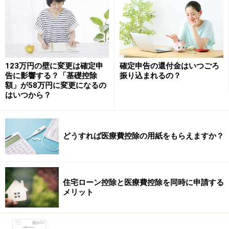
関連記事 →
「知恵から節税、無知から脱税」
※記事内容は執筆時点のものです。最新の内容をご確認くださ
い。
本記事の内容は一般的な情報提供を目的としており、特定の金融
123万円の壁に変更は確定申
確定申告の還付金はいつごろ
商品や投資行動を推奨するものではありません。
告に影響する？「基礎控除
振り込まれるの？
投資や資産運用に関する最終的なご判断はご自身の責任において
額」が58万円に変更になるの
行ってください。
はいつから？
掲載情報の正確性・完全性については十分に配慮しております
が、その内容を保証するものではなく、これに基づく損失・損害
などについて当社は一切の責任を負いません。
最新の情報や詳細については、必ず各金融機関やサービス提供者
どうすれば医療費控除の用紙をもらえますか？
の公式情報をご確認ください。
次のページへ
1
/
3
住宅ローン控除と医療費控除を同時に申請する
メリット