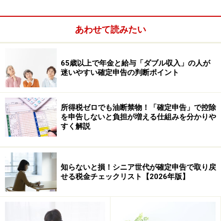
あわせて読みたい
■
要注意の所得
65歳以上で年金と給与「ダブル収入」の人が
確定申告しなければならない所得の中で、
注意が必要な
迷いやすい確定申告の判断ポイント
所得
には次のようなものがあります。
【１】雑所得
所得税ゼロでも油断禁物！「確定申告」で控除
を申告しないと負担が増える仕組みを分かりや
すく解説
資産運用をしている人に、最も関係がある所得です。計
算式は、「所得額＝収入金額?必要経費(保険料や掛け
金、元本なども含む）」です。
雑所得の中で、損益通算
知らないと損！シニア世代が確定申告で取り戻
ができます。
せる税金チェックリスト【2026年版】