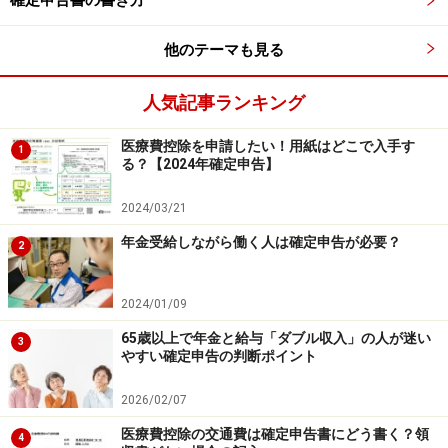
確定申告書の書き方
他のテーマも見る
人気記事ランキング
医療費控除を申請したい！用紙はどこで入手す
1
る？【2024年確定申告】
2024/03/21
年金受給しながら働く人は確定申告が必要？
2
2024/01/09
65歳以上で年金と給与「ダブル収入」の人が迷い
3
やすい確定申告の判断ポイント
2026/02/07
医療費控除の交通費は確定申告書にどう書く？領
4