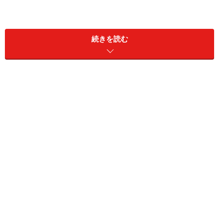
■
所得税の税率
続きを読む
課税所得金額 税率
1,000円～3,299,000円まで → 10%
3,300,000円～8,999,000円まで → 20%(控除額33万円）
9,000,000円～17,999,000円まで → 30%(控除額123万
円）
18,000,000円以上 → 37%(控除額249
万円）
(例）課税所得500万円の人の所得税の計算法：
5,000,000円×0.2?330,000円＝670,000円
(課税所得額） (控除額）