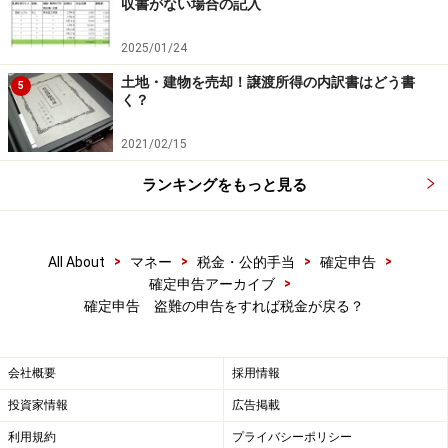
収書がない場合の記入
2025/01/24
土地・建物を売却！譲渡所得の内訳書はどう書
5
く？
2021/02/15
ランキングをもっと見る
>
>
>
>
All About
マネー
税金・公的手当
確定申告
>
確定申告アーカイブ
確定申告 盗難の申告をすれば税金が戻る？
会社概要
採用情報
投資家情報
広告掲載
利用規約
プライバシーポリシー