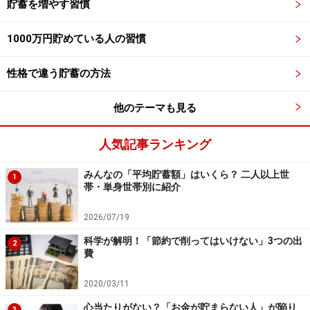
貯蓄を増やす習慣
1000万円貯めている人の習慣
性格で違う貯蓄の方法
他のテーマも見る
人気記事ランキング
みんなの「平均貯蓄額」はいくら？ 二人以上世
1
帯・単身世帯別に紹介
2026/07/19
科学が解明！「節約で削ってはいけない」3つの出
2
費
2020/03/11
心当たりがない？「お金が貯まらない人」が陥り
3