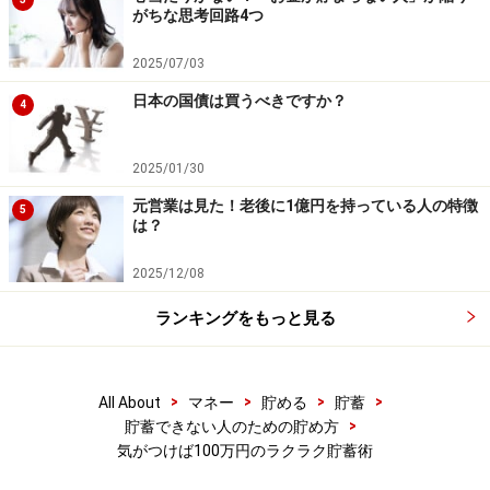
がちな思考回路4つ
2025/07/03
日本の国債は買うべきですか？
4
2025/01/30
元営業は見た！老後に1億円を持っている人の特徴
5
は？
2025/12/08
ランキングをもっと見る
>
>
>
>
All About
マネー
貯める
貯蓄
>
貯蓄できない人のための貯め方
気がつけば100万円のラクラク貯蓄術