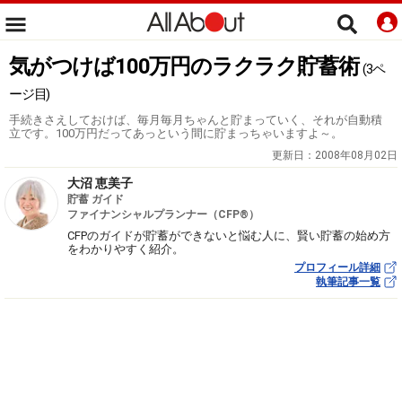
気がつけば100万円のラクラク貯蓄術
(3ペ
ージ目)
手続きさえしておけば、毎月毎月ちゃんと貯まっていく、それが自動積
立です。100万円だってあっという間に貯まっちゃいますよ～。
更新日：
2008年08月02日
大沼 恵美子
貯蓄 ガイド
ファイナンシャルプランナー（CFP®）
CFPのガイドが貯蓄ができないと悩む人に、賢い貯蓄の始め方
をわかりやすく紹介。
プロフィール詳細
執筆記事一覧