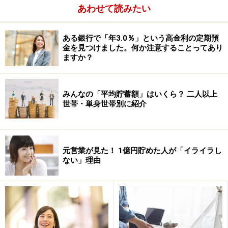
あわせて読みたい
ある銀行で「年3.0％」という高金利の定期預
金を見つけました。何か注意することってあり
ますか？
みんなの「平均貯蓄額」はいくら？ 二人以上
世帯・単身世帯別に紹介
給与から天引き
元営業が見た！ 1億円貯めた人が「イライラし
ない」理由
給与から天引きされ、元本保証でお得な積立貯蓄、と言
えばそれは誰もが知っている「財形貯蓄」です。目的に
合わせて「一般」「住宅」「年金」を選択あるいは組み
合わせて「毎月（＋ボーナス）」天引き貯蓄をしましょ