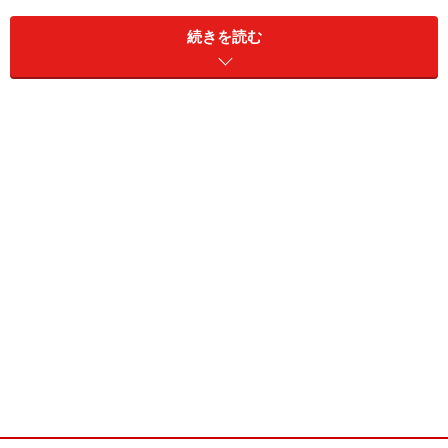
2.以外の金融機関の金融商品で自動積立
続きを読む
給料日に前月の残金を自動積立
の順に、利用できるあるいは利用したい金融商品を探し
て、自動積立の手続きをしましょう。そうすれば、ズボ
ラさんでも確実に貯蓄できます。
<自動積立金融商品の分類>
大沼が作成