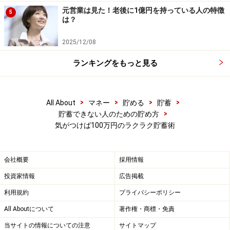
元営業は見た！老後に1億円を持っている人の特徴
5
は？
2025/12/08
ランキングをもっと見る
>
>
>
>
All About
マネー
貯める
貯蓄
>
貯蓄できない人のための貯め方
気がつけば100万円のラクラク貯蓄術
会社概要
採用情報
投資家情報
広告掲載
利用規約
プライバシーポリシー
All Aboutについて
著作権・商標・免責
当サイトの情報についての注意
サイトマップ