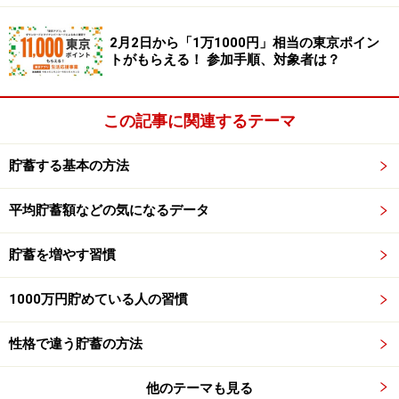
い。
本記事の内容は一般的な情報提供を目的としており、特定の金融
商品や投資行動を推奨するものではありません。
2月2日から「1万1000円」相当の東京ポイン
投資や資産運用に関する最終的なご判断はご自身の責任において
トがもらえる！ 参加手順、対象者は？
行ってください。
掲載情報の正確性・完全性については十分に配慮しております
が、その内容を保証するものではなく、これに基づく損失・損害
この記事に関連するテーマ
などについて当社は一切の責任を負いません。
最新の情報や詳細については、必ず各金融機関やサービス提供者
の公式情報をご確認ください。
貯蓄する基本の方法
平均貯蓄額などの気になるデータ
次のページへ
1
/
4
貯蓄を増やす習慣
1000万円貯めている人の習慣
性格で違う貯蓄の方法
他のテーマも見る