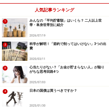
人気記事ランキング
みんなの「平均貯蓄額」はいくら？ 二人以上世
1
帯・単身世帯別に紹介
2026/07/19
科学が解明！「節約で削ってはいけない」3つの出
2
費
2020/03/11
心当たりがない？「お金が貯まらない人」が陥り
3
がちな思考回路4つ
2025/07/03
日本の国債は買うべきですか？
4
2025/01/30