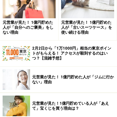
う。積立の手続きは通常は会社で行います。税制上のメ
リットをフルに活用するには、年齢、積立期間、積立額
の計算がポイントになります。「いくらをいつまでに貯
めるのか」じっくり考えて天引き額を決めましょう。ベ
元営業が見た！ 1億円貯めた
元営業が見た！ 1億円貯めた
人が「自分へのご褒美」をし
人が「古いスーツケース」を
ースアップや家族の変化、生活スタイルの変化などから
ない理由
使い続ける理由
生活費に余裕が生じたら、すかさず増額の手続きをする
といいのでは？
2月2日から「1万1000円」相当の東京ポイン
トがもらえる！ アクセスが殺到するのはい
つ？【混雑予想】
ミリオンや持株会は、少額から自動積立（購入）できる
お手軽で有利な金融商品です。しかし、リスクのある商
品ですから利用する前にじっくり検討する必要がありま
元営業が見た！ 1億円貯めた人が「ジムに行か
す。
ない」理由
メインバンクで自動積立する手順は？
自動積立金融商品の商品説明はこちら
元営業が見た！1億円貯めている人が「あえ
て」宝くじを買う理由は？
※記事内容は執筆時点のものです。最新の内容をご確認くださ