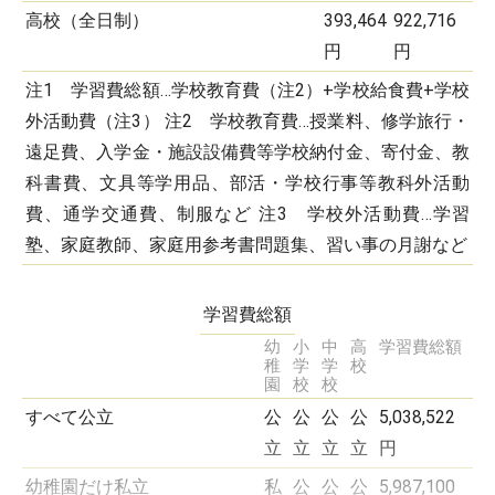
高校（全日制）
393,464
922,716
円
円
注1 学習費総額…学校教育費（注2）+学校給食費+学校
外活動費（注3） 注2 学校教育費…授業料、修学旅行・
遠足費、入学金・施設設備費等学校納付金、寄付金、教
科書費、文具等学用品、部活・学校行事等教科外活動
費、通学交通費、制服など 注3 学校外活動費…学習
塾、家庭教師、家庭用参考書問題集、習い事の月謝など
学習費総額
幼
小
中
高
学習費総額
稚
学
学
校
園
校
校
すべて公立
公
公
公
公
5,038,522
立
立
立
立
円
幼稚園だけ私立
私
公
公
公
5,987,100