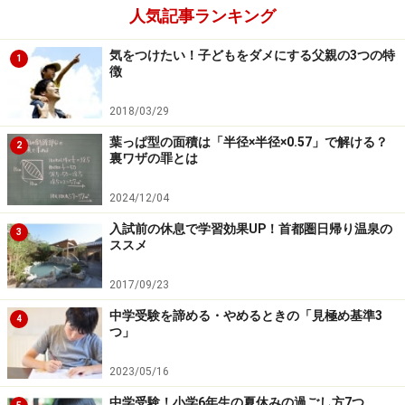
人気記事ランキング
気をつけたい！子どもをダメにする父親の3つの特
1
徴
2018/03/29
葉っぱ型の面積は「半径×半径×0.57」で解ける？
2
裏ワザの罪とは
2024/12/04
入試前の休息で学習効果UP！首都圏日帰り温泉の
3
ススメ
2017/09/23
中学受験を諦める・やめるときの「見極め基準3
4
つ」
2023/05/16
中学受験！小学6年生の夏休みの過ごし方7つ