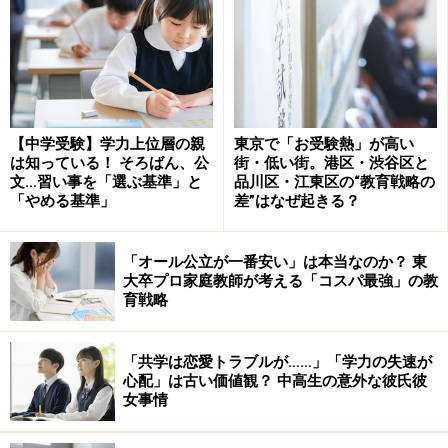
【中学受験】学力上位層の親
東京で「お受験熱」が高い
は知っている！ そろばん、公
街・低い街。港区・渋谷区と
文…習い事を「選ぶ基準」と
品川区・江東区の“教育戦略の
「やめる基準」
差”はなぜ起きる？
「オール公立が一番安い」は本当なのか？ 東
大卒プロ家庭教師が考える「コスパ最強」の教
育戦略
「共学は恋愛トラブルが……」「学力の失速が
心配」は古い価値観？ 中高生の意外な彼氏彼
女事情