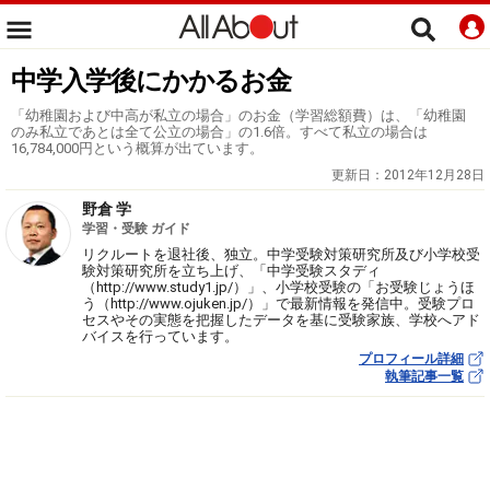
中学入学後にかかるお金
「幼稚園および中高が私立の場合」のお金（学習総額費）は、「幼稚園
のみ私立であとは全て公立の場合」の1.6倍。すべて私立の場合は
16,784,000円という概算が出ています。
更新日：
2012年12月28日
野倉 学
学習・受験 ガイド
リクルートを退社後、独立。中学受験対策研究所及び小学校受
験対策研究所を立ち上げ、「中学受験スタディ
（http://www.study1.jp/）」、小学校受験の「お受験じょうほ
う（http://www.ojuken.jp/）」で最新情報を発信中。受験プロ
セスやその実態を把握したデータを基に受験家族、学校へアド
バイスを行っています。
プロフィール詳細
執筆記事一覧