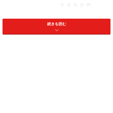
立
立
立
立
円
高校だけ私立
私
公
私
私
6,618,498
立
立
立
立
円
続きを読む
幼稚園及び高校が私立
私
私
私
私
7,567,076
立
立
立
立
円
小学校だけ公立
私
公
私
私
10,027,179
立
立
立
立
円
すべて私立
私
私
私
私
17,016,469
立
立
立
立
円
幼稚園から高校まですべて公立に通った場合は約
5,038,500円、幼稚園のみ私立に通い、あとは公立に通っ
た場合は約5,987,100円となっています。小学校のみ公立