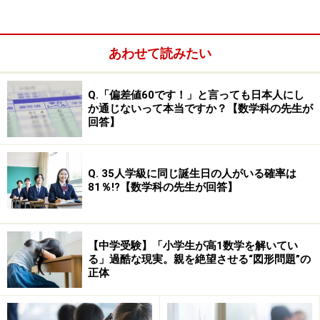
で、あとは私立に通った場合は約10,027,000円、すべて
私立の場合は17,016,000円となっています。
あわせて読みたい
このデータから、「幼稚園および中高が私立の場合」の
学習総額費は、「幼稚園のみ私立であとは全て公立の場
Q.「偏差値60です！」と言っても日本人にし
合」の約1.7倍となります。
か通じないって本当ですか？【数学科の先生が
回答】
>> 中学・高校の学校教育費比較
Q. 35人学級に同じ誕生日の人がいる確率は
81％!?【数学科の先生が回答】
※記事内容は執筆時点のものです。最新の内容をご確認くださ
い。
【中学受験】「小学生が高1数学を解いてい
次のページへ
1
/
3
る」過酷な現実。親を絶望させる“図形問題”の
正体