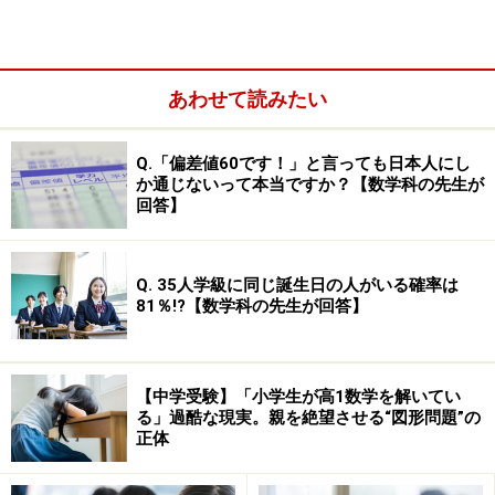
子学院となっています。皇學館、（A日程）、鈴鹿（AO
総合）、日生学園附属は作文も出題されるので事前の対
策が必要です。
あわせて読みたい
■暁
Q.「偏差値60です！」と言っても日本人にし
前期入試：国・算・理・社
か通じないって本当ですか？【数学科の先生が
回答】
後期入試：国・算
Q. 35人学級に同じ誕生日の人がいる確率は
81％!?【数学科の先生が回答】
【中学受験】「小学生が高1数学を解いてい
る」過酷な現実。親を絶望させる“図形問題”の
正体