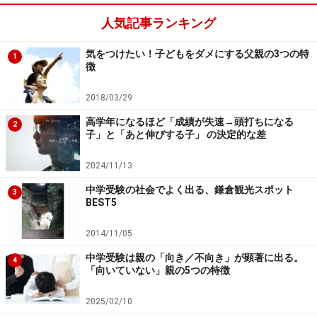
■三重
人気記事ランキング
前期試験：国・算・理・社
気をつけたい！子どもをダメにする父親の3つの特
1
後期試験：国・算
徴
■メリノール女子学院
2018/03/29
前期入試：国・算、個人面接
高学年になるほど「成績が失速→頭打ちになる
2
子」と「あと伸びする子」 の決定的な差
後期入試：国・算、個人面接
2024/11/13
※記事内容は執筆時点のものです。最新の内容をご確認くださ
中学受験の社会でよく出る、鎌倉観光スポット
3
い。
BEST5
2014/11/05
次のページへ
1
/
2
中学受験は親の「向き／不向き」が顕著に出る。
4
「向いていない」親の5つの特徴
2025/02/10