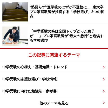
■セントヨゼフ女子学園
A方式：国・算・理・社
“塾要らず”進学校のはずが不登校に……東大卒
プロ家庭教師が指摘する「学校選び」2つの盲
B方式：国・算、面接
点
■高田
「中学受験の時は全国トップだった息子
国・算・理・社
が……」プロ家庭教師が“最大の愚行”と危惧す
る学校選び
■津田学園
特別選抜入試：国・算・理or社、面接
この記事に関連するテーマ
一般入試：国・算・理or社、面接
中学受験の心構え・基礎知識・トレンド
■日生学園附属
中学受験の志望校選び・学校情報
国・算・理・社、作文、面接
中学受験に向けた勉強法・参考書
■三重大学教育学部附属
国・算・理・社、面接
他のテーマも見る