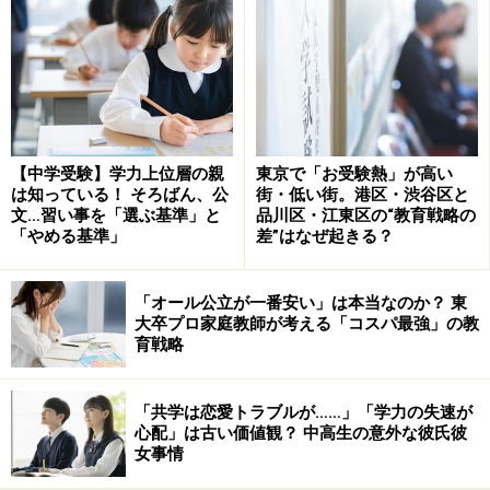
■海星
奨学生募集：国・算、面接
【中学受験】学力上位層の親
東京で「お受験熱」が高い
一般入試：国・算・理・社、面接
は知っている！ そろばん、公
街・低い街。港区・渋谷区と
文…習い事を「選ぶ基準」と
品川区・江東区の“教育戦略の
「やめる基準」
差”はなぜ起きる？
■皇學館
一般入試A日程：国・算、作文
「オール公立が一番安い」は本当なのか？ 東
一般入試B日程：国・算
大卒プロ家庭教師が考える「コスパ最強」の教
育戦略
■鈴鹿
AO総合入試：作文、面接
「共学は恋愛トラブルが……」「学力の失速が
教科入試：国・算・理・社
心配」は古い価値観？ 中高生の意外な彼氏彼
女事情