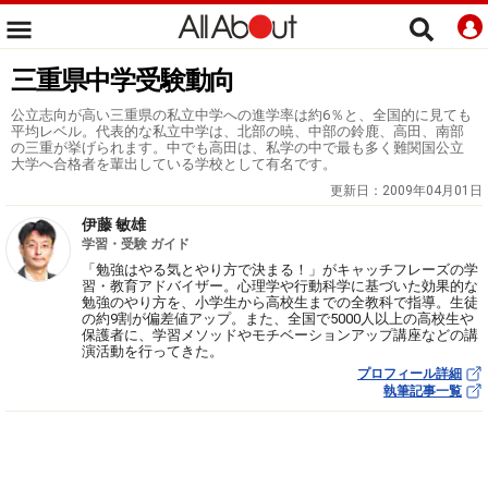
三重県中学受験動向
公立志向が高い三重県の私立中学への進学率は約6％と、全国的に見ても
平均レベル。代表的な私立中学は、北部の暁、中部の鈴鹿、高田、南部
の三重が挙げられます。中でも高田は、私学の中で最も多く難関国公立
大学へ合格者を輩出している学校として有名です。
更新日：
2009年04月01日
伊藤 敏雄
学習・受験 ガイド
「勉強はやる気とやり方で決まる！」がキャッチフレーズの学
習・教育アドバイザー。心理学や行動科学に基づいた効果的な
勉強のやり方を、小学生から高校生までの全教科で指導。生徒
の約9割が偏差値アップ。また、全国で5000人以上の高校生や
保護者に、学習メソッドやモチベーションアップ講座などの講
演活動を行ってきた。
プロフィール詳細
執筆記事一覧