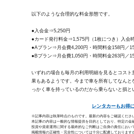
以下のような合理的な料金形態です。
●入会金⇒5,250円
●カード発行料金⇒1,575円（1枚につき）入会
●Aプラン⇒月会費4,200円・時間料金158円／
●Bプラン⇒月会費1,050円・時間料金263円／
いずれの場合も毎月の利用明細を見るとコスト
果もあるようです。今まで車を所有してなんと
っかく車を持っているのだから乗らないと損と
レンタカーもお得
※記事内容は執筆時点のものです。最新の内容をご確認くださ
本記事の内容は一般的な情報提供を目的としており、特定の金
投資や資産運用に関する最終的なご判断はご自身の責任におい
掲載情報の正確性・完全性については十分に配慮しております