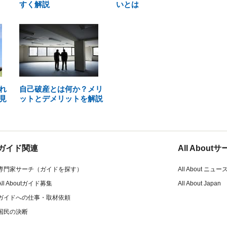
すく解説
いとは
れ
自己破産とは何か？メリ
見
ットとデメリットを解説
ガイド関連
All Abou
専門家サーチ（ガイドを探す）
All About ニュー
All Aboutガイド募集
All About Japan
ガイドへの仕事・取材依頼
国民の決断