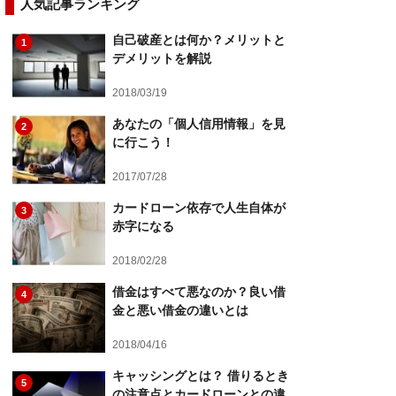
人気記事ランキング
自己破産とは何か？メリットと
1
デメリットを解説
2018/03/19
あなたの「個人信用情報」を見
2
に行こう！
2017/07/28
カードローン依存で人生自体が
3
赤字になる
2018/02/28
借金はすべて悪なのか？良い借
4
金と悪い借金の違いとは
2018/04/16
キャッシングとは？ 借りるとき
5
の注意点とカードローンとの違