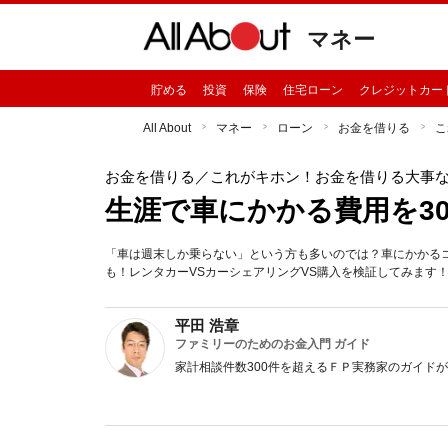
マネー
貯める
投資
保険
住宅ローン
クレジットカー
All About
マネー
ローン
お金を借りる
こ
お金を借りる
／これがキホン！お金を借りる大事
生涯で車にかかる費用を30
「車は週末しか乗らない」という方も多いのでは？車にかかるコストは
も！レンタカーVSカーシェアリングVS購入を検証してみます
平田 浩章
ファミリーのためのお金入門 ガイド
家計相談件数300件を超えるＦＰ実務家のガイド