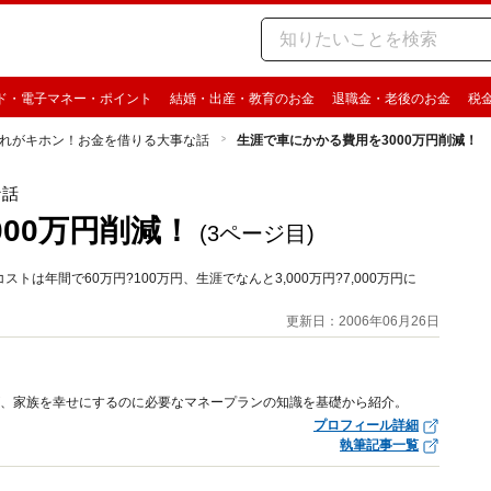
ド・電子マネー・ポイント
結婚・出産・教育のお金
退職金・老後のお金
税
れがキホン！お金を借りる大事な話
生涯で車にかかる費用を3000万円削減！
な話
00万円削減！
(3ページ目)
年間で60万円?100万円、生涯でなんと3,000万円?7,000万円に
！
更新日：2006年06月26日
が、家族を幸せにするのに必要なマネープランの知識を基礎から紹介。
プロフィール詳細
執筆記事一覧