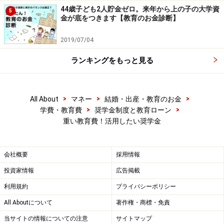
されています。
44歳子ども2人貯金ゼロ。来年から上の子の大学資
5
金が底をつきます【教育のお金診断】
選考が緩やかで借入額の自由度も高い「第二種奨学金制
2019/07/04
度」。詳しくは次ページ＞＞＞
ランキングをもっと見る
※記事内容は執筆時点のものです。最新の内容をご確認くださ
い。
本記事の内容は一般的な情報提供を目的としており、特定の金融
商品や投資行動を推奨するものではありません。
>
>
>
All About
マネー
結婚・出産・教育のお金
投資や資産運用に関する最終的なご判断はご自身の責任において
>
>
学費・教育費
奨学金制度と教育ローン
行ってください。
重い教育費！活用したい奨学金
掲載情報の正確性・完全性については十分に配慮しております
が、その内容を保証するものではなく、これに基づく損失・損害
などについて当社は一切の責任を負いません。
最新の情報や詳細については、必ず各金融機関やサービス提供者
会社概要
採用情報
の公式情報をご確認ください。
投資家情報
広告掲載
利用規約
プライバシーポリシー
次のページへ
1
/
2
All Aboutについて
著作権・商標・免責
当サイトの情報についての注意
サイトマップ