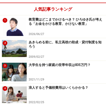
■収入等の制限の目安
人気記事ランキング
親の収入が一定の金額を超えると奨学金が借りられない
場合があります。世帯の家族の人数や、進学する大学が
教育費はどこまでかけるべき？ ひろゆき氏が考え
1
国公立か私立か、自宅からの通学か自宅外からか、親が
る「お金をかける教育、かけない教育」
給与所得者かそれ以外か（自営業など）によって、収入
2026/06/27
制限の金額が異なります。例えば、親が会社員の4人世
帯で進学先が公立大学（自宅から通学）の場合だと、
あきらめる前に、私立高校の助成・貸付制度を知
2
ろう
907万円が目安になります。
2009/02/27
■選考
大学生を持つ家庭の世帯年収は835万円？
3
特に優れた学生・生徒で、経済的理由により著しく修学
困難な者に貸与するとされています。
2021/11/29
浪人すると予備校費用はいくらかかる？
このように第一種奨学金制度は、無利息で学費を借りる
4
ことができるありがたい制度ですが、一方で学業の成績
選考のハードルが高く、借りることができる金額も限定
2022/02/25