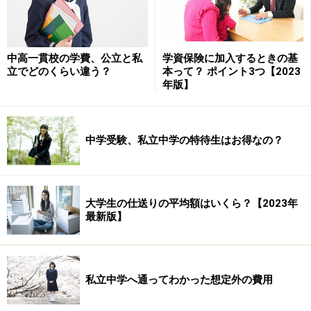
中高一貫校の学費、公立と私
学資保険に加入するときの基
立でどのくらい違う？
本って？ ポイント3つ【2023
日本で一番大きな奨学金制度を運営する組織で、奨学金
年版】
制度は第一種（無利子）、第二種（有利子）の2種類で
す。対象となる進学先が多岐にわたっているのでとても
利用しやすく、教育資金の有力な助っ人です。
中学受験、私立中学の特待生はお得なの？
「第一種奨学金制度」は利用のハードルが
大学生の仕送りの平均額はいくら？【2023年
若干高い
最新版】
■対象
大学院・大学・短期大学・高等専門学校・専修学校（専
門課程）に在学する学生・生徒や、今年度に高等学校及
私立中学へ通ってわかった想定外の費用
び専修学校（高等課程）を卒業予定の生徒など。