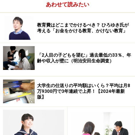
制度をご紹介します。
あわせて読みたい
教育費はどこまでかけるべき？ ひろゆき氏が
日本学生支援機構とは
考える「お金をかける教育、かけない教育」
日本学生支援機構とは、文部科学省が所管する独立行政
法人で、主に学生への貸与奨学金事業・留学支援などを
「2人目の子どもを望む」過去最低の33％、年
行っています。
齢や収入が壁に（明治安田生命調査）
大学生の仕送りの平均額はいくら？平均は月8
万9300円で3年連続で上昇！【2024年最新
版】