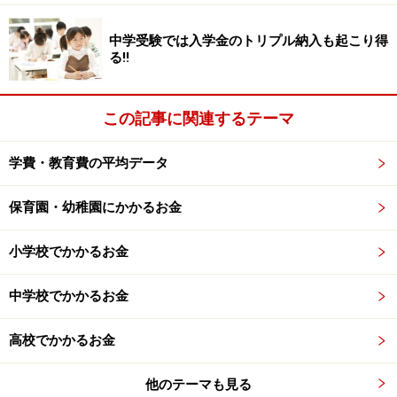
■利息
中学受験では入学金のトリプル納入も起こり得
る!!
無利息です。
■貸与額
この記事に関連するテーマ
学種別・設置者・入学年度・通学形態別に定められてい
ます。平成24年度大学の場合（貸与月額）は以下のとお
学費・教育費の平均データ
りです。上記の金額か3万円（月額）を選択できます。
保育園・幼稚園にかかるお金
国公立
自宅通学 4万5000円
小学校でかかるお金
自宅外通学 5万1000円
私 立
中学校でかかるお金
自宅通学 5万4000円
高校でかかるお金
自宅外通学 6万4000円
他のテーマも見る