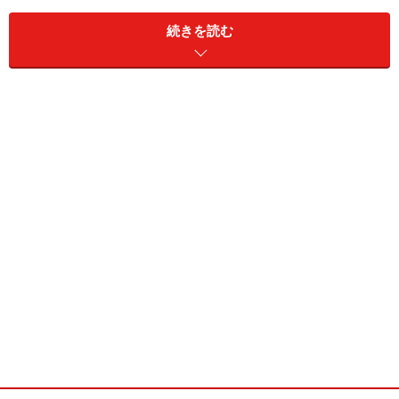
続きを読む
私立に比べて授業料が安い国立大学の授業料も、1年お
きに値上がりしています。教育費に関しては必要な時期
がはっきりしているので、できるだけ早く対策を立てて
準備をしておくことが賢明です。
教育費を準備してきたものの、それだけでは足りないと
いう時に心強い味方になる、日本学生支援機構の奨学金