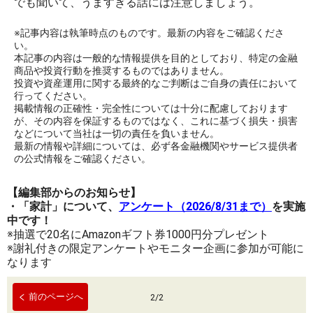
でも聞いて、うますぎる話には注意しましょう。
※記事内容は執筆時点のものです。最新の内容をご確認くださ
い。
本記事の内容は一般的な情報提供を目的としており、特定の金融
商品や投資行動を推奨するものではありません。
投資や資産運用に関する最終的なご判断はご自身の責任において
行ってください。
掲載情報の正確性・完全性については十分に配慮しております
が、その内容を保証するものではなく、これに基づく損失・損害
などについて当社は一切の責任を負いません。
最新の情報や詳細については、必ず各金融機関やサービス提供者
の公式情報をご確認ください。
【編集部からのお知らせ】
・「家計」について、
アンケート（2026/8/31まで）
を実施
中です！
※抽選で20名にAmazonギフト券1000円分プレゼント
※謝礼付きの限定アンケートやモニター企画に参加が可能に
なります
前のページへ
2
/
2