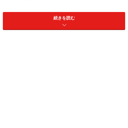
身は正しく理解されていないことがほとんどのようで
す。そのため、余分な恐怖感や誤解を生み、混乱を招い
続きを読む
てしまいやすいのです。「破産だけはしたくはない…」
「借りたお金は何としてでも返したい…」。とても分か
ります。確かにそう考えるべきだと思います。でも、そ
の思いが通用しない状況に置かれていることもありま
す。安易な破産は最低に思いますが、事情によっては検
討せざるを得ないケースも存在するわけです。最終手段
として、自己破産を正しく知っておいて欲しいです。
免責が認められないとならない
自己破産は地方裁判所に申立てをし、その後に免責を受
けて返済を免除してもらおうとする清算型の解決策で
す。破産の手続きをしただけで、多額の借金の支払いが