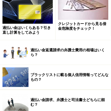
るというのが最大の効果です。またこの手続きはそもそ
も今までを清算し、配当する手続きです。財産があれ
ば、配当原資として失います。借金部分だけをなくし、
財産はそのままに、といった都合のいい制度ではないの
クレジットカードから見る借
過払い金はいくらある？引き
金危険度をチェック！
です。
直し計算をしてみよう
過払い金返還請求の弁護士費用の相場はいく
自己破産による影響を大きく別けると…
ら？
破産による影響を、大別してみます。
1．「不動産や株式などの価値の高い財産は、借金返済
ブラックリストに載る個人信用情報ってどんな
のために処分される」
もの？
マイホームなどの価値ある不動産を所有したまま、破産
することはできません。他に、自動車やバイク（ローン
がなく、売って価値があるもの）、株、解約返戻金が大
過払い金請求、弁護士と司法書士どちらに頼
きい生命保険といった、財産になるような場合も同様で
む？
す。