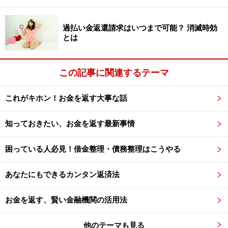
2．「破産手続開始決定（以前で言う破産宣告）を受け
過払い金返還請求はいつまで可能？ 消滅時効
とは
ると一定の制限がかかる」
これは、株式会社や有限会社の取締役などに就けなくな
ることや、職業や資格に関して制限があるということで
この記事に関連するテーマ
す。生命保険募集員、警備員、証券取引外務員、弁護
これがキホン！お金を返す大事な話
士、司法書士、公認会計士、税理士、宅地建物取引主任
者…、等々がこれに当たります。
知っておきたい、お金を返す最新事情
3.「個人信用情報機関に登録されるため、一定期間ロー
困っている人必見！借金整理・債務整理はこうやる
ンやクレジットが利用できなくなる」
一生ではなく、概ね5～7年間という期間です。但し、破
あなたにもできるカンタン返済法
産手続き時に迷惑をかけた債権者（業者）に関しては一
生利用できないと考えていたほうが良いでしょう。
お金を返す、賢い金融機関の活用法
他のテーマも見る
どうでしょう。仮にあなたが破産するとしたら、上記3