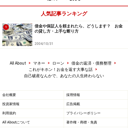
項目はあなたにとって致命的なことでしょうか？
人気記事ランキング
借金や保証人を頼まれたら、どうします？ お金
1
破産の影響をカバーする方法だってある 次ページへ＞
の貸し方・上手な断り方
＞
2004/10/31
※記事内容は執筆時点のものです。最新の内容をご確認くださ
い。
本記事の内容は一般的な情報提供を目的としており、特定の金融
>
>
>
>
All About
マネー
ローン
借金の返済・債務整理
商品や投資行動を推奨するものではありません。
>
これがキホン！お金を返す大事な話
投資や資産運用に関する最終的なご判断はご自身の責任において
自己破産なんかで、あなたの人生終わらない
行ってください。
掲載情報の正確性・完全性については十分に配慮しております
が、その内容を保証するものではなく、これに基づく損失・損害
などについて当社は一切の責任を負いません。
会社概要
採用情報
最新の情報や詳細については、必ず各金融機関やサービス提供者
の公式情報をご確認ください。
投資家情報
広告掲載
利用規約
プライバシーポリシー
All Aboutについて
著作権・商標・免責
次のページへ
1
/
3