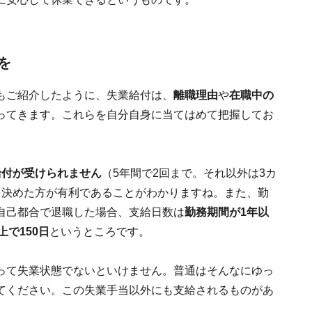
を
もご紹介したように、失業給付は、
離職理由
や
在職中の
ってきます。これらを自分自身に当てはめて把握してお
給付が受けられません
（5年間で2回まで。それ以外は3カ
を決めた方が有利であることがわかりますね。また、勤
自己都合で退職した場合、支給日数は
勤務期間が1年以
上で150日
というところです。
って失業状態でないといけません。普通はそんなにゆっ
てください。この失業手当以外にも支給されるものがあ