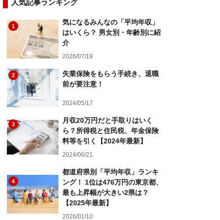
人気記事ランキング
気になるみんなの「平均年収」
1
はいくら？ 男女別・年齢別に紹
介
2026/07/19
失業保険をもらう手続き、退職
2
前が要注意！
2024/05/17
月収20万円だと手取りはいく
3
ら？所得税と住民税、年金保険
料等を引く【2024年最新】
2024/06/21
都道府県別「平均年収」ランキ
4
ング！ 1位は476万円の東京都、
最も上昇幅が大きい2県は？
【2025年最新】
2026/01/10