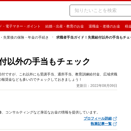
ド・電子マネー・ポイント
結婚・出産・教育のお金
退職金・老後のお金
税
・失業後の保険・年金の手続き
求職者手当ガイド！失業給付以外の手当もチェ
付以外の手当もチェック
給付ですが、これ以外にも受講手当、通所手当、教育訓練給付金、広域求職
の報奨金なども多いのでチェックしておきましょう！
更新日：2022年08月09日
修、コンサルティングなど身近なお金の情報を提供しています。
プロフィール詳細
執筆記事一覧