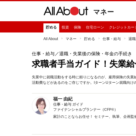
マネー
貯める
投資
保険
住宅ローン
クレジットカー
All About
マネー
貯める
仕事・給与
退職
仕事・給与
／退職・失業後の保険・年金の手続き
求職者手当ガイド！失業給
失業中に就職活動をする時に頼りになるのが、雇用保険の失業
活動費などがあるのをご存じですか。IターンUターン就職向け
福一 由紀
仕事・給与 ガイド
ファイナンシャルプランナー（CFP®）
家計のことならお任せ！ セミナー、執筆、企画監