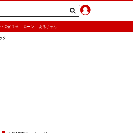
金・公的手当
ローン
あるじゃん
ック