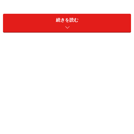
続きを読む
平成26年10月より「専門実践教育訓練給
付」が新設
「教育訓練給付制度」は雇用保険の給付制度のひとつ。
一定の条件を満たす在職者（または退職者）が、指定さ
れた講座を受講し修了した時、受講料の一部が支給され
るというものです。