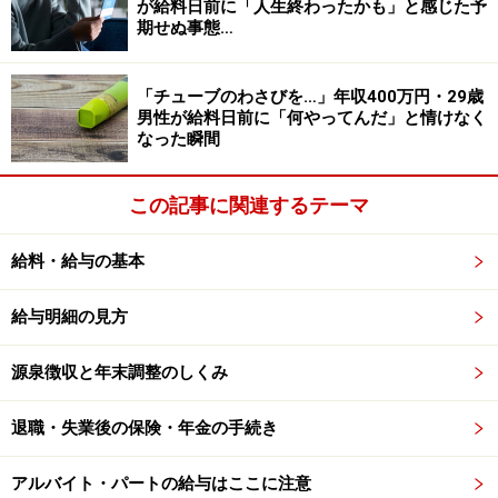
が給料日前に「人生終わったかも」と感じた予
期せぬ事態…
専門実践教育訓練は、専門性を高めて中長期的なキャリ
ア形成を支援するために新たに拡充されました。対象と
「チューブのわさびを…」年収400万円・29歳
なる講座は、次の取得を目標とするものです。
男性が給料日前に「何やってんだ」と情けなく
なった瞬間
●業務独占資格
助産師や看護師、臨床検査技師、歯科衛生士、美容師、
この記事に関連するテーマ
理容師など資格を持たずに業務を行うことが禁止されて
いる資格。
給料・給与の基本
給与明細の見方
●名称独占資格
保健師や調理師、栄養士、介護福祉士など資格がないと
源泉徴収と年末調整のしくみ
名乗ることができない資格。
退職・失業後の保険・年金の手続き
また、専門学校の職業実践専門課程や専門職大学院な
ど、最新で高度かつ専門的な内容も対象となっていま
アルバイト・パートの給与はここに注意