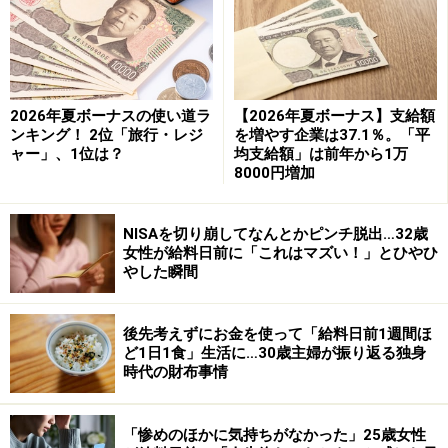
などの語学関係から情報処理、オフィス事務、社会福
祉、営業など多岐にわたる分野を網羅しており、中には
MBA取得などの大学院などもあります。指定されている
講座は、通学するものから通信講座、eラーニングまで
2026年夏ボーナスの使い道ラ
【2026年夏ボーナス】支給額
ンキング！ 2位「旅行・レジ
を増やす企業は37.1％。「平
あります。
ャー」、1位は？
均支給額」は前年から1万
8000円増加
これらの講座を受講して取得できる資格は、情報処理技
術者資格、簿記検定、社会保険労務士資格、秘書技能検
NISAを切り崩してなんとかピンチ脱出…32歳
定、旅行業務取扱主任者、ケアマネージャー、保育士、
女性が給料日前に「これはマズい！」とひやひ
やした瞬間
宅地建物取引主任者、インテリアコーディネーターな
ど。転職はもちろん、新しい分野の仕事にチャレンジす
ることもできますね。
後先考えずにお金を使って「給料日前1週間ほ
ど1日1食」生活に…30歳主婦が振り返る独身
時代の財布事情
専門実践教育訓練で業務独占資格の習得も
「惨めのほかに気持ちがなかった」25歳女性
可能