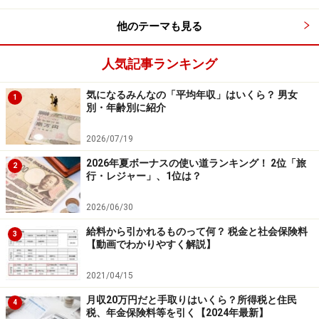
す。
他のテーマも見る
これらの「教育訓練給付制度」ですが、一般教育訓練給
人気記事ランキング
付と専門実践教育給付では支給対象者、支給額、手続き
などが違ってきます。
次のページ
で詳しく見てみましょ
気になるみんなの「平均年収」はいくら？ 男女
1
う。
別・年齢別に紹介
※記事内容は執筆時点のものです。最新の内容をご確認くださ
2026/07/19
い。
本記事の内容は一般的な情報提供を目的としており、特定の金融
2026年夏ボーナスの使い道ランキング！ 2位「旅
2
商品や投資行動を推奨するものではありません。
行・レジャー」、1位は？
投資や資産運用に関する最終的なご判断はご自身の責任において
行ってください。
2026/06/30
掲載情報の正確性・完全性については十分に配慮しております
が、その内容を保証するものではなく、これに基づく損失・損害
給料から引かれるものって何？ 税金と社会保険料
3
などについて当社は一切の責任を負いません。
【動画でわかりやすく解説】
最新の情報や詳細については、必ず各金融機関やサービス提供者
の公式情報をご確認ください。
2021/04/15
月収20万円だと手取りはいくら？所得税と住民
4
次のページへ
税、年金保険料等を引く【2024年最新】
1
/
2