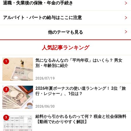
退職・失業後の保険・年金の手続き
アルバイト・パートの給与はここに注意
他のテーマも見る
人気記事ランキング
気になるみんなの「平均年収」はいくら？ 男女
1
別・年齢別に紹介
当月末締め、当月〇日払い
2026/07/19
初任給の支払いパターンをみてみましょう。
2026年夏ボーナスの使い道ランキング！ 2位「旅
2
行・レジャー」、1位は？
まず、「当月末締め、当月25日払い」などの時です。こ
2026/06/30
の場合、その月の末日までの給与を25日に受け取ること
給料から引かれるものって何？ 税金と社会保険料
3
になり、4月1日入社の新入社員は4月分の給与を4月25日
【動画でわかりやすく解説】
に受け取ることになります。