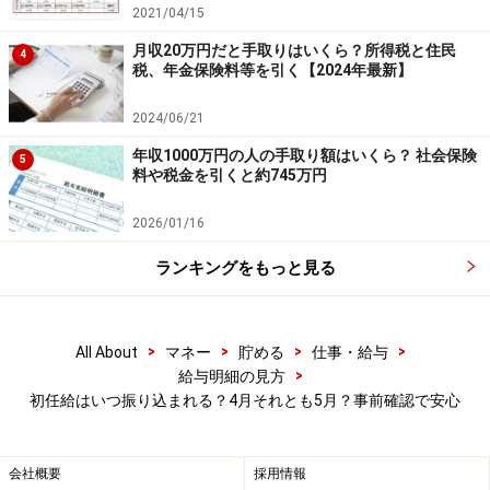
2021/04/15
月収20万円だと手取りはいくら？所得税と住民
月給制の場合はもちろん、日給制の時も1カ月分の給与
4
税、年金保険料等を引く【2024年最新】
が支給されるので、新入社員にはありがたいですね。4
月分の残業代は5月分の給与とともに支給されることに
2024/06/21
なります。
年収1000万円の人の手取り額はいくら？ 社会保険
5
料や税金を引くと約745万円
2026/01/16
〇日締め、当月△日払い
ランキングをもっと見る
次に、「15日締め、当月25日払い」などの場合です。4
月に支給される給与は、3月16日から4月15日までの分と
なります。4月1日入社の新入社員は4月25日に初任給が
>
>
>
>
All About
マネー
貯める
仕事・給与
支給されます。日給制の場合は、4月1日から15日までの
>
給与明細の見方
初任給はいつ振り込まれる？4月それとも5月？事前確認で安心
半月に働いた分が支給されることになります。月給制の
場合は1カ月分が支給される場合、半月分が支給される
場合など、会社によって対応は色々あるようです。事前
会社概要
採用情報