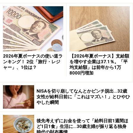
給与規定や就業規則などで確認
いつ・どのような内容で給料が支払われるのかは、それ
ぞれの会社の給与規定や就業規則などで決められていま
す。この内容で初任給がいつ、どれだけ支払われるかが
2026年夏ボーナスの使い道ラ
【2026年夏ボーナス】支給額
決まりますよ。チェックするべきポイントは、以下の3
ンキング！ 2位「旅行・レジ
を増やす企業は37.1％。「平
つです。
ャー」、1位は？
均支給額」は前年から1万
8000円増加
日給制か月給制か
NISAを切り崩してなんとかピンチ脱出…32歳
締日
女性が給料日前に「これはマズい！」とひやひ
やした瞬間
支払日
後先考えずにお金を使って「給料日前1週間ほ
ど1日1食」生活に…30歳主婦が振り返る独身
時代の財布事情