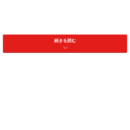
続きを読む
労働基準法では毎月1回以上、一定期日払い
まず、法律ではどのように定められているかを確認して
おきましょう。労働基準法では、「賃金は通貨で直接、