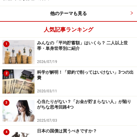
他のテーマも見る
人気記事ランキング
お金が貯まる人になる！準備編
みんなの「平均貯蓄額」はいくら？ 二人以上世
1
帯・単身世帯別に紹介
まずこのページをブックマーク。そして、まず先にすべ
ての課題に目を通して下さい。その後、実行する日を決
2026/07/19
め、やることを手帳やスマホのカレンダーに書きます。
科学が解明！「節約で削ってはいけない」3つの出
2
費
ポイントは、4週間先の予定がわからなくても、書くこ
とです。「他の予定が入るかも」と思っているうちは、
2020/03/11
まだ体質が改善されていません。後回しにすることは
心当たりがない？「お金が貯まらない人」が陥り
3
「お金を貯めない」ことと一緒です。別の予定が入った
がちな思考回路4つ
らずらせばいいのです。
2025/07/03
・なぜ、書くのか？
日本の国債は買うべきですか？
4