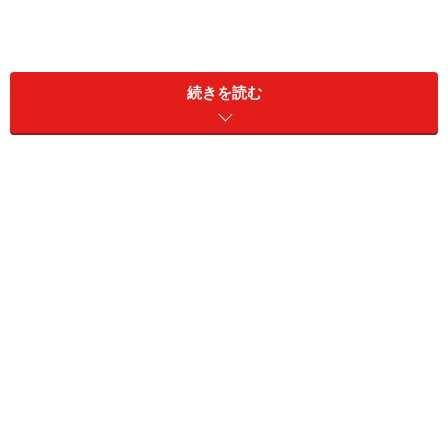
続きを読む
家計簿は買わないで下さい
「まず家計簿をつけてみましょう！」というのが、家計
管理の決まり文句です。ところが、貯蓄体質になる前に
始めてもなかなか使いこなせません。家計簿に挫折する
と、お金を貯めるのもイヤになってやめてしまいます。