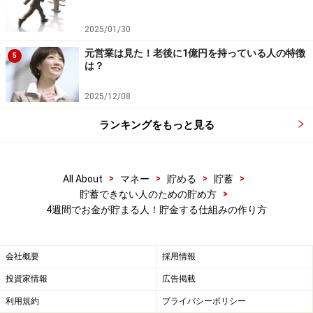
繰り返しになりますが、お金を貯めるうえで一番難しい
のは「始めること」です。書くことによって、自分のス
2025/01/30
ケジュールに入れてしまえば、見て見ぬ振りができない
元営業は見た！老後に1億円を持っている人の特徴
5
ので、後回しにする体質を改善できます。
は？
2025/12/08
・挫折しないために
多くの人が、パソコンやスマホの使い方を覚えるときに
ランキングをもっと見る
挫折しないのは、その先にある「楽しいこと」や「必要
性」が見えているからです。これをやったら得する！と
>
>
>
>
All About
マネー
貯める
貯蓄
か、これをやらないとヤバイ！と思わないとなかなか重
>
貯蓄できない人のための貯め方
い腰は上がりません。
4週間でお金が貯まる人！貯金する仕組みの作り方
お金が貯まったら何に使いますか？お金は貯めるのがゴ
会社概要
採用情報
ールではありません。「使うこと」がゴールです。目標
額と使い道を手帳に書くのも、モチベーションアップに
投資家情報
広告掲載
つながります。「楽しい目標」をしっかり手帳に書きま
利用規約
プライバシーポリシー