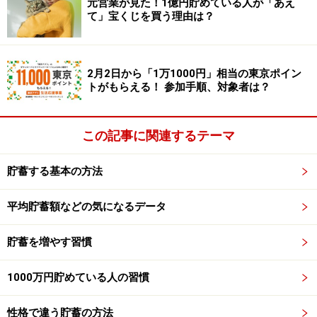
元営業が見た！1億円貯めている人が「あえ
て」宝くじを買う理由は？
手帳もしくはスマホのカレンダー、通帳、クレジットカ
ードの明細（請求書）、電卓、鉛筆、ノート（手帳のメ
モ欄が多ければそれを利用します）。
2月2日から「1万1000円」相当の東京ポイン
トがもらえる！ 参加手順、対象者は？
復習です。貯める体質に改善するのに大切なことは「鉄
は熱いうちに打て！」です。冷めた鉄を慌てて打っても
この記事に関連するテーマ
ボロボロになるだけ。でも、熱くなったときに打てば、
成功します。
貯蓄する基本の方法
平均貯蓄額などの気になるデータ
貯蓄を増やす習慣
1000万円貯めている人の習慣
性格で違う貯蓄の方法