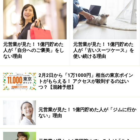
元営業が見た！ 1億円貯めた
元営業が見た！ 1億円貯めた
人が「自分へのご褒美」をし
人が「古いスーツケース」を
ない理由
使い続ける理由
なぜなら、人のモチベーションは長く続かないからで
す。個人相談のお客様も、すぐに行動する方はその後の
2月2日から「1万1000円」相当の東京ポイン
資産も増えますが、「ちょっと忙しくて」という方はな
トがもらえる！ アクセスが殺到するのはい
かなか増えません。成功するかしないかのボーダーが、
つ？【混雑予想】
だいだい1カ月なのです。どんな素敵な人があらわれて
も1カ月以上何もしなかったら、やっぱり「ま、いっ
元営業が見た！ 1億円貯めた人が「ジムに行か
か」となってしまうのと同じですね。
ない」理由
用意するもの