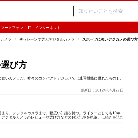
スマートフォン
IT・インターネット
ルカメラ
使うシーンで選ぶデジタルカメラ
スポーツに強いデジカメの選び方
ラ
の選び方
に強いカメラだ。昨今のコンパクトデジカメでは連写機能に優れたものも、
更新日：2012年04月27日
始まり、デジタルカメラまで、幅広い知識を持つ。ライターとしても10年
、デジタルカメラのレビューや選び方などの解説記事を執筆。フィルムカメ
...続きを読む
ォッチし続けている。