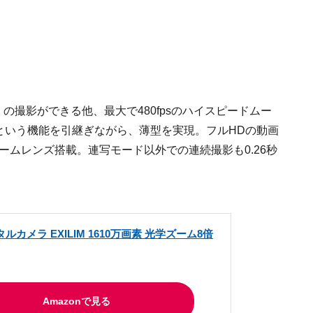
で）の撮影ができる他、最大で480fpsのハイスピードムー
影という機能を引継ぎながら、薄型を実現。フルHDの動画
ズームレンズ搭載。連写モード以外での連続撮影も0.26秒
タルカメラ EXILIM 1610万画素 光学ズーム8倍
Amazonで見る