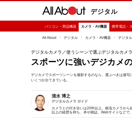
デジタル
パソコン・周辺機器
カメラ・AV機器
携帯電話・
All About
デジタル
カメラ・AV機器
デジタ
デジタルカメラ
／使うシーンで選ぶデジタルカメ
スポーツに強いデジカメ
デジカメでスポーツシーンを撮影するのなら、選ぶべきは連写
いくつか出てきている。
清水 博之
デジタルカメラ ガイド
カメラとの付き合いは20年以上。銀塩カメラから
以上の経歴を持ち、本や雑誌、Webサイトなどで
ラの良さもまだまだ捨てがたく、両方の動向をウ