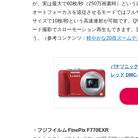
が、実は最大で60枚/秒（250万画素時）とい
オートフォーカスを追従させるモードではフルサ
サイズで10枚/秒という高速連射が可能です。Q
ード撮影でスローモーション再生もできます。
う。（参考コンテンツ：
軽やかな20倍ズームデジカ
パナソニック 
レッド DMC-
・フジフイルム FinePix F770EXR