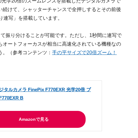
当の光学20倍のズームレンズを搭載したデジタルカメラで
い続けて、シャッターチャンスで全押しするとその前後
撮り連写」を搭載しています。
って振り分けることが可能です。ただし、1秒間に連写で
もオートフォーカスが相当に高速化されている機種なの
う。（参考コンテンツ：
手の平サイズで20倍ズーム！
デジタルカメラ FinePix F770EXR 光学20倍 ブ
F770EXR B
Amazonで見る