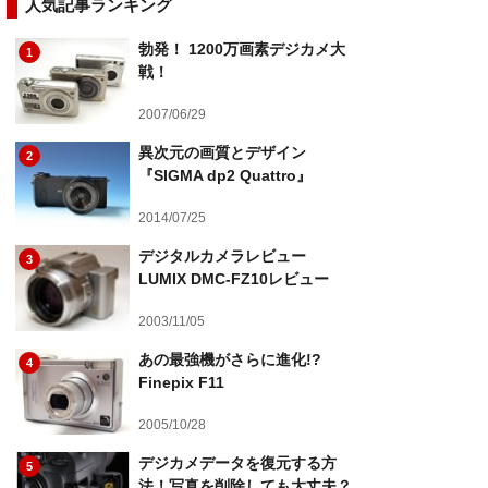
人気記事ランキング
勃発！ 1200万画素デジカメ大
1
戦！
2007/06/29
異次元の画質とデザイン
2
『SIGMA dp2 Quattro』
2014/07/25
デジタルカメラレビュー
3
LUMIX DMC-FZ10レビュー
2003/11/05
あの最強機がさらに進化!?
4
Finepix F11
2005/10/28
デジカメデータを復元する方
5
法！写真を削除しても大丈夫？