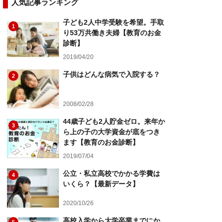
人気記事ランキング
子ども2人中学受験を希望。手取
1
り53万共働き夫婦【教育のお金
診断】
2019/04/20
子供はどんな病気で入院する？
2
2008/02/28
44歳子ども2人貯金ゼロ。来年か
3
ら上の子の大学資金が底をつき
ます【教育のお金診断】
2019/07/04
公立・私立高校でかかる学費は
4
いくら？【最新データ】
2020/10/26
高校入学から大学卒業までにか