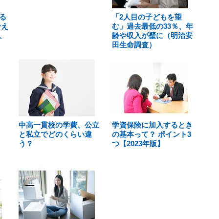
る
「2人目の子どもを望
考え
む」過去最低の33％、年
、
齢や収入が壁に（明治安
田生命調査）
中高一貫校の学費、公立
学資保険に加入するとき
と私立でどのくらい違
の基本って？ ポイント3
う？
つ【2023年版】