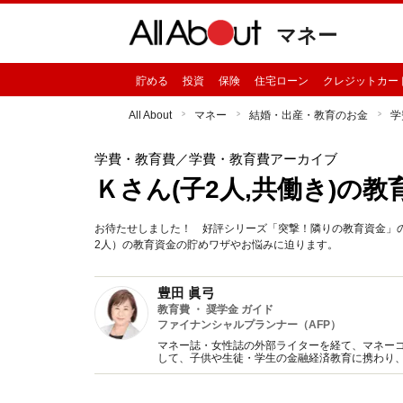
マネー
貯める
投資
保険
住宅ローン
クレジットカー
All About
マネー
結婚・出産・教育のお金
学
学費・教育費
／学費・教育費アーカイブ
Ｋさん(子2人,共働き)の
お待たせしました！ 好評シリーズ「突撃！隣りの教育資金」の
2人）の教育資金の貯めワザやお悩みに迫ります。
豊田 眞弓
教育費 ・ 奨学金 ガイド
ファイナンシャルプランナー（AFP）
マネー誌・女性誌の外部ライターを経て、マネー
して、子供や生徒・学生の金融経済教育に携わり
趣味は講談、猫に添い寝。