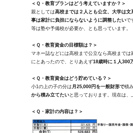
＜Ｑ・教育プランはどう考えていますか？＞
親としては
高校までは２人とも公立、大学は文
事は家計に負担にならないように調整したい
で
等は塾や予備校が必要か、とも思っています。
＜Ｑ・教育資金の目標額は？＞
マネー誌などには高校まで公立なら高校までは家
にとあったので、とりあえず
18歳時に１人300
＜Ｑ・教育資金はどう貯めている？＞
小1の上の子の分は
月25,000円を一般財形で
積
から積み立てたい
と思っております。現在は、上
＜Ｑ・家計の内容は？＞