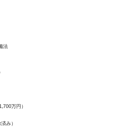
備法
）
,700万円）
除済み）