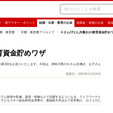
ド・電子マネー・ポイント
結婚・出産・教育のお金
退職金・老後のお金
税
費・教育費
学費・教育費アーカイブ
Ｋさん(子2人,共働き)の教育資金貯め
教育資金貯めワザ
第3回をお送りいたします。今回は、神奈川県のＫさん(共働き、お子さん
更新日：2003年12月29日
コラム執筆や監修、講演・研修などで活躍するようになる。ライフワークと
、子どもマネー総合研究会理事や、亜細亜大学ほかで非常勤講師も務める。
...続きを読む