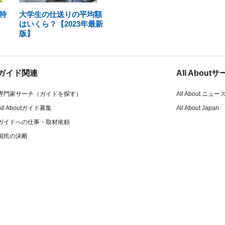
特
大学生の仕送りの平均額
はいくら？【2023年最新
版】
ガイド関連
All Abou
専門家サーチ（ガイドを探す）
All About ニュー
All Aboutガイド募集
All About Japan
ガイドへの仕事・取材依頼
国民の決断