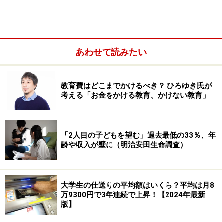
とりわけ子供の教育費は、進路の選択によって、かかる
費用に1000万円単位の大きな差が生まれます。最近は
「中学から私立」という進路もブームになりつつあっ
あわせて読みたい
て、親たちを惑わせます。もちろん、子供の教育にお金
をかければ必ず子供がリッチになれるという保証もあり
ません。
教育費はどこまでかけるべき？ ひろゆき氏が
考える「お金をかける教育、かけない教育」
＜教育費の累計＞
「2人目の子どもを望む」過去最低の33％、年
オール国公立 793万円
齢や収入が壁に（明治安田生命調査）
オール私立 2121万円
（文部科学省「データから見る子供の教育」その他を基
に作成）
大学生の仕送りの平均額はいくら？平均は月8
万9300円で3年連続で上昇！【2024年最新
版】