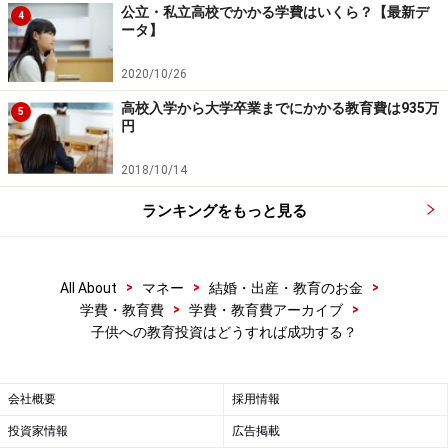
公立・私立高校でかかる学費はいくら？【最新デ
4
ータ】
2020/10/26
高校入学から大学卒業までにかかる教育費は935万
5
円
2018/10/14
ランキングをもっと見る
>
>
>
All About
マネー
結婚・出産・教育のお金
>
>
学費・教育費
学費・教育費アーカイブ
子供への教育投資はどうすれば成功する？
会社概要
採用情報
投資家情報
広告掲載