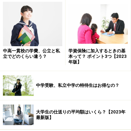
参照：オール公立ＶＳオール私立の差は約1300万円
＞＞次ページは、教育費の「投資収益率」がダウン＞＞
※記事内容は執筆時点のものです。最新の内容をご確認くださ
い。
本記事の内容は一般的な情報提供を目的としており、特定の金融
中高一貫校の学費、公立と私
学資保険に加入するときの基
商品や投資行動を推奨するものではありません。
立でどのくらい違う？
本って？ ポイント3つ【2023
投資や資産運用に関する最終的なご判断はご自身の責任において
年版】
行ってください。
掲載情報の正確性・完全性については十分に配慮しております
が、その内容を保証するものではなく、これに基づく損失・損害
などについて当社は一切の責任を負いません。
中学受験、私立中学の特待生はお得なの？
最新の情報や詳細については、必ず各金融機関やサービス提供者
の公式情報をご確認ください。
大学生の仕送りの平均額はいくら？【2023年
次のページへ
1
/
5
最新版】