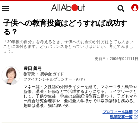
子供への教育投資はどうすれば成功す
る？
「30年後の自分」を考えるとき、子供へのお金のかけ方はとても大きい
ことに気付きます。どうバランスをとっていけばいいか、考えてみまし
ょう。
更新日：
2006年09月11日
豊田 眞弓
教育費 ・ 奨学金 ガイド
ファイナンシャルプランナー（AFP）
マネー誌・女性誌の外部ライターを経て、マネーコラム執筆や
監修、講演・研修などで活躍するようになる。ライフワークと
して、子供や生徒・学生の金融経済教育に携わり、子どもマネ
ー総合研究会理事や、亜細亜大学ほかで非常勤講師も務める。
趣味は講談、猫に添い寝。
プロフィール詳細
執筆記事一覧