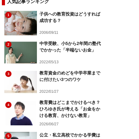
人気記事ランキング
子供への教育投資はどうすれば
1
成功する？
2006/09/11
中学受験、小5から2年間の塾代
2
でかかった「半端ないお金」
2022/05/13
教育資金のめどを中学卒業まで
3
に付けたい3つのワケ
2022/01/27
教育費はどこまでかけるべき？
4
ひろゆき氏が考える「お金をか
ける教育、かけない教育」
2026/06/27
公立・私立高校でかかる学費は
5