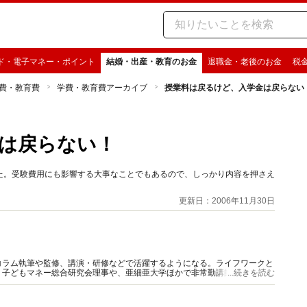
ド・電子マネー・ポイント
結婚・出産・教育のお金
退職金・老後のお金
税
費・教育費
学費・教育費アーカイブ
授業料は戻るけど、入学金は戻らない
は戻らない！
た。受験費用にも影響する大事なことでもあるので、しっかり内容を押さえ
更新日：2006年11月30日
コラム執筆や監修、講演・研修などで活躍するようになる。ライフワークと
、子どもマネー総合研究会理事や、亜細亜大学ほかで非常勤講師も務める。
...続きを読む