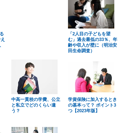
る
「2人目の子どもを望
考え
む」過去最低の33％、年
、
齢や収入が壁に（明治安
田生命調査）
中高一貫校の学費、公立
学資保険に加入するとき
と私立でどのくらい違
の基本って？ ポイント3
う？
つ【2023年版】