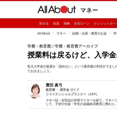
マネー
貯める
投資
保険
住宅ローン
クレジットカー
All About
マネー
結婚・出産・教育のお金
学
学費・教育費
／学費・教育費アーカイブ
授業料は戻るけど、入学金
私大入学金の返還を「認めない」という最高裁の判決がでまし
ておきましょう。
豊田 眞弓
教育費 ・ 奨学金 ガイド
ファイナンシャルプランナー（AFP）
マネー誌・女性誌の外部ライターを経て、マネー
して、子供や生徒・学生の金融経済教育に携わり
趣味は講談、猫に添い寝。