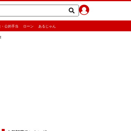
金・公的手当
ローン
あるじゃん
！