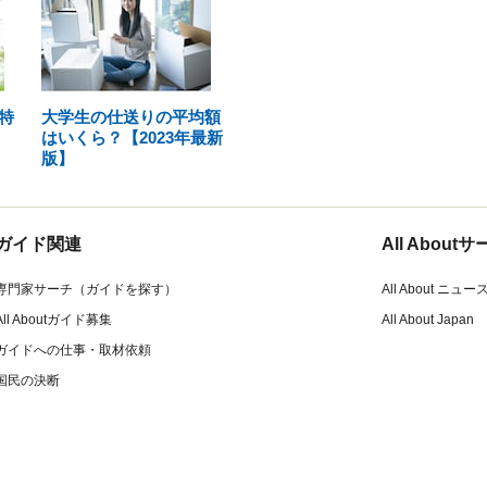
特
大学生の仕送りの平均額
はいくら？【2023年最新
版】
ガイド関連
All Abou
専門家サーチ（ガイドを探す）
All About ニュー
All Aboutガイド募集
All About Japan
ガイドへの仕事・取材依頼
国民の決断