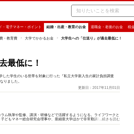
ド・電子マネー・ポイント
結婚・出産・教育のお金
退職金・老後のお金
税
費・教育費
大学でかかるお金
大学生への「仕送り」が過去最低に！
去最低に！
入学した学生のいる世帯を対象に行った『私立大学新入生の家計負担調査
になりました。
更新日：2017年11月01日
コラム執筆や監修、講演・研修などで活躍するようになる。ライフワークと
、子どもマネー総合研究会理事や、亜細亜大学ほかで非常勤講師も務める。
...続きを読む