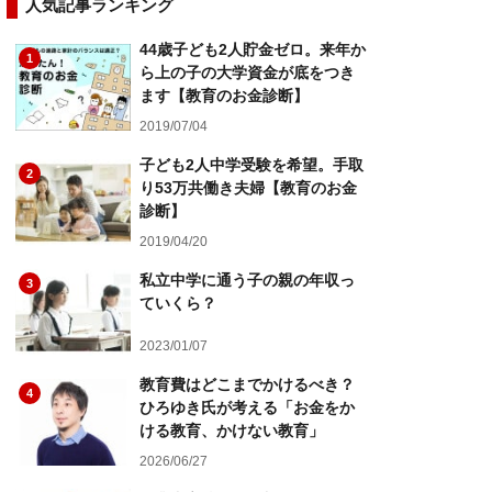
人気記事ランキング
44歳子ども2人貯金ゼロ。来年か
1
ら上の子の大学資金が底をつき
ます【教育のお金診断】
2019/07/04
子ども2人中学受験を希望。手取
2
り53万共働き夫婦【教育のお金
診断】
2019/04/20
私立中学に通う子の親の年収っ
3
ていくら？
2023/01/07
教育費はどこまでかけるべき？
4
ひろゆき氏が考える「お金をか
ける教育、かけない教育」
2026/06/27