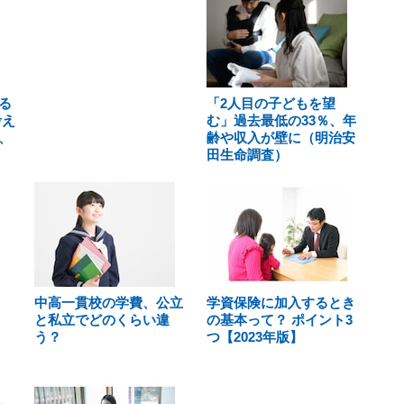
る
「2人目の子どもを望
考え
む」過去最低の33％、年
、
齢や収入が壁に（明治安
田生命調査）
中高一貫校の学費、公立
学資保険に加入するとき
と私立でどのくらい違
の基本って？ ポイント3
う？
つ【2023年版】