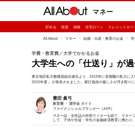
マネー
貯める
投資
保険
住宅ローン
クレジットカー
All About
マネー
結婚・出産・教育のお金
学
学費・教育費
／大学でかかるお金
大学生への「仕送り」が過
東京地区私大教職員組合連合より、2015年に首都圏の私大に
2015年度 』が発表されました。家計負担の厳しさが浮き彫り
豊田 眞弓
教育費 ・ 奨学金 ガイド
ファイナンシャルプランナー（AFP）
マネー誌・女性誌の外部ライターを経て、マネー
して、子供や生徒・学生の金融経済教育に携わり
趣味は講談、猫に添い寝。