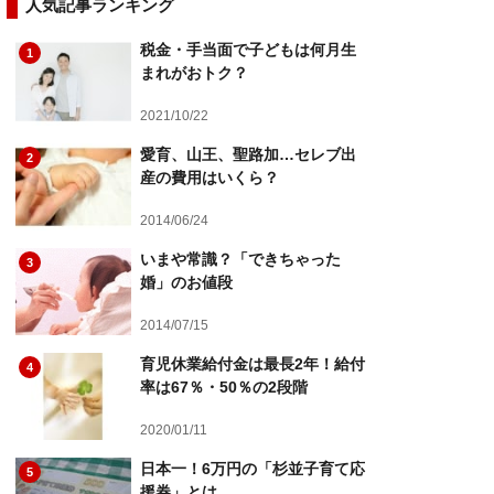
人気記事ランキング
税金・手当面で子どもは何月生
1
まれがおトク？
2021/10/22
愛育、山王、聖路加…セレブ出
2
産の費用はいくら？
2014/06/24
いまや常識？「できちゃった
3
婚」のお値段
2014/07/15
育児休業給付金は最長2年！給付
4
率は67％・50％の2段階
2020/01/11
日本一！6万円の「杉並子育て応
5
援券」とは