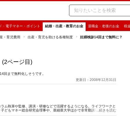
ド・電子マネー・ポイント
結婚・出産・教育のお金
退職金・老後のお金
税
産・育児費用
出産・育児を助ける各種制度
妊婦検診14回まで無料に？
(2ページ目)
が14回まで無料化しそうです。
更新日：2008年12月31日
コラム執筆や監修、講演・研修などで活躍するようになる。ライフワークと
、子どもマネー総合研究会理事や、亜細亜大学ほかで非常勤講師も務める。
...続きを読む