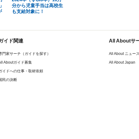
」
分から児童手当は高校生
が
も支給対象に！
ガイド関連
All Abou
専門家サーチ（ガイドを探す）
All About ニュー
All Aboutガイド募集
All About Japan
ガイドへの仕事・取材依頼
国民の決断