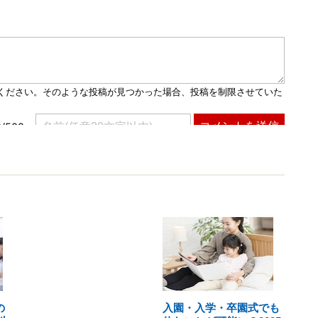
の
入園・入学・卒園式でも