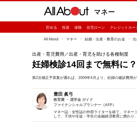
マネー
貯める
投資
保険
住宅ローン
クレジットカー
All About
マネー
結婚・出産・教育のお金
出
出産・育児費用
／出産・育児を助ける各種制度
妊婦検診14回まで無料に？
第2次補正予算案が通れば、2009年4月より、妊婦の健診費用
豊田 眞弓
教育費 ・ 奨学金 ガイド
ファイナンシャルプランナー（AFP）
マネー誌・女性誌の外部ライターを経て、マネー
して、子供や生徒・学生の金融経済教育に携わり
趣味は講談、猫に添い寝。