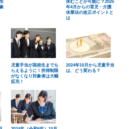
生
休むことが可能に？2025
象
年4月からの育児・介護
休業法の改正ポイントと
は
児童手当が高校生までも
2024年10月から児童手当
らえるように！所得制限
は、どう変わる？
がなくなり対象者は大幅
拡充！
月
2024年（令和6年）10月