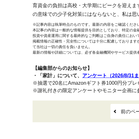
育資金の負担は高校・大学期にピークを迎えま
の意味での少子化対策にはならないと、私は思
※記事内容は執筆時点のものです。最新の内容をご確認くださ
本記事の内容は一般的な情報提供を目的としており、特定の金
投資や資産運用に関する最終的なご判断はご自身の責任におい
掲載情報の正確性・完全性については十分に配慮しております
て当社は一切の責任を負いません。
最新の情報や詳細については、必ず各金融機関やサービス提供
【編集部からのお知らせ】
・「家計」について、
アンケート（2026/8/31
※抽選で20名にAmazonギフト券1000円分プ
※謝礼付きの限定アンケートやモニター企画に
前のペ