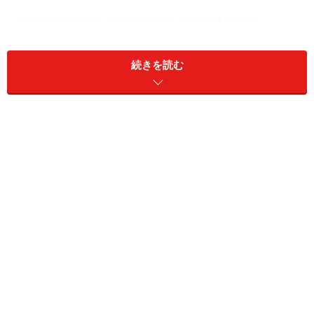
「住宅ローン控除」を受けるには、確定申告が必要
続きを読む
▼目次
住宅ローン控除とは？ 2年目からは年末調整で控除
住宅ローン控除に必要な「確定申告書」を入手する
確定申告において自分で用意しないといけない書類
一覧
「住宅借入金等特別控除額の計算明細書」の記入方
法
源泉徴収票の内容を「確定申告書A」に転記する
税務署に確定申告書類を提出する三つの方法