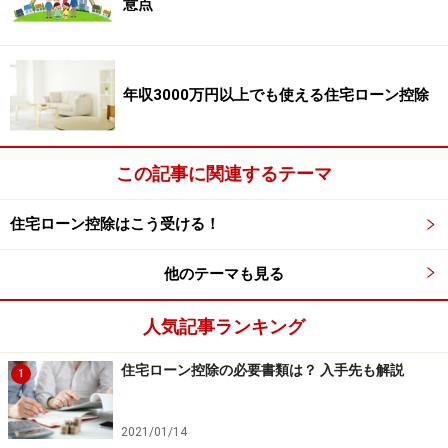
意点
で届くもの、自分で取得するものがあります。1つでも
漏れがあると書類作成が二度手間になりますので、事前
に必要な書類をチェックして、準備しておくようにしま
年収3000万円以上でも使える住宅ローン控除
しょう。
この記事に関連するテーマ
住宅ローン控除に必要な「確定申告書」を
入手する
住宅ローン控除はこう受ける！
会社員の場合、必要な確定申告書は「
確定申告書A
（第
他のテーマも見る
一表と第二表）」と「（特定増改築等）
住宅借入金等特
別控除額の計算明細書
」の2つ。税務署（通勤途中の税
人気記事ランキング
務署でもよい）に行き、会社員の住宅ローン控除の申告
住宅ローン控除の必要書類は？ 入手先も解説
と言えば、すでにセットされている書類が渡されます。
1
税務署に行く時間がない、という場合は、税務署に郵送
2021/01/14