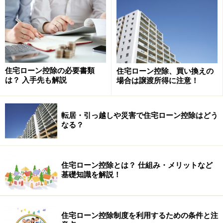
す。「住宅ローン減税」と言われることもあります。
税額控除とは、社会保険料控除や生命保険料控除など、
所得税を計算する前に差し引かれる所得控除とは異な
り、計算された所得税から税金が差し引かれ、納め過ぎ
住宅ローン控除の必要書類
住宅ローン控除、買い換えの
は？ 入手先も解説
場合は譲渡所得に注意！
た税金が戻ってくるというものです。
確定申告をする前年に、住宅ローンを借り入れして住宅
転居・引っ越しや災害で住宅ローン控除はどう
を取得した場合、住宅ローン控除が受けられます。普
なる？
段、確定申告をしない会社員は面倒に思うかもしれませ
んが、1年目は自分で確定申告をする必要があります。
住宅ローン控除とは？ 仕組み・メリットなど
2021年は3月15日（月）が申告期限なので、
今から準備
基礎知識を解説！
しておきましょう。1年目に申告をしておけば、2年目か
らは会社の年末調整で住宅ローン控除を受けられます。
住宅ローン控除制度を利用するための条件と注
確定申告をするには、必要な書類がいくつかあり、郵送