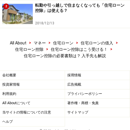
してもらうこともできますが、国税庁のサイトから確定
転勤や引っ越しで住まなくなっても「住宅ローン
2
申告書をダウンロード（PDF印刷）するか、確定申告等
控除」は使える？
作成コーナーで申告書そのものを作成することもできま
2018/12/13
す。
>
>
>
>
国税庁のホームページ「確定申告書等作成コーナー」で
All About
マネー
住宅ローン
住宅ローンの借入
>
>
住宅ローン控除
住宅ローン控除はこう受ける！
作成すれば、税額などが自動計算されるので、自宅にネ
住宅ローン控除の必要書類は？ 入手先も解説
ット環境があれば、そのほうがカンタンで便利でしょ
う。給与所得のみで住宅ローン控除や医療費控除などを
行う人向けに、入力が簡易にできるようになっています
会社概要
採用情報
ので、一度サイトを確認してみるといいでしょう。
投資家情報
広告掲載
利用規約
プライバシーポリシー
●確定申告書Aと（特定増改築等）住宅借入金等特別控除
All Aboutについて
著作権・商標・免責
額の計算明細書の入手先
当サイトの情報についての注意
サイトマップ
・最寄りの税務署から入手
ヘルプ
・国税庁のサイトからダウンロード