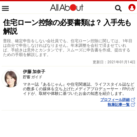
住宅ローン控除の必要書類は？ 入手先も
解説
普段、確定申告をしない会社員でも、住宅ローン控除に関しては、1年目
は自分で申告しなければなりません。年末調整を会社で済ませていれ
ば、手続きは意外とカンタンです。スムーズに申告書を作成、提出する
ための手順を解説します。
更新日：
2021年01月14日
伊藤 加奈子
貯蓄 ガイド
マネー誌『あるじゃん』や住宅関連誌、ライフスタイル誌など
の数多くの媒体を立ち上げたメディアプロデューサー・FPのガ
イドが、取材や体験に基づいたお金の知恵を紹介します。
プロフィール詳細
執筆記事一覧