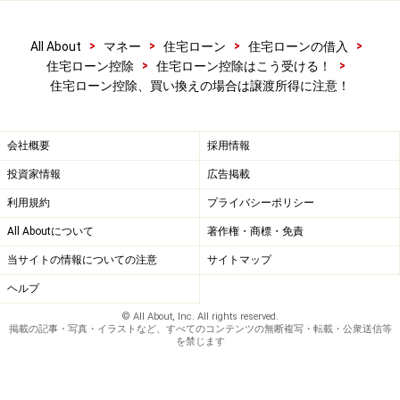
>
>
>
>
All About
マネー
住宅ローン
住宅ローンの借入
>
>
住宅ローン控除
住宅ローン控除はこう受ける！
住宅ローン控除、買い換えの場合は譲渡所得に注意！
会社概要
採用情報
投資家情報
広告掲載
譲渡損失は翌年以降3年間、繰越ができる
利用規約
プライバシーポリシー
All Aboutについて
著作権・商標・免責
単純に、新規に住宅ローンを借り入れ、住宅を購入した
当サイトの情報についての注意
サイトマップ
場合は、確定申告（会社員は翌年からは年末調整で対
ヘルプ
応）すれば、ローン残高に応じた金額が税額控除で還付
© All About, Inc. All rights reserved.
掲載の記事・写真・イラストなど、すべてのコンテンツの無断複写・転載・公衆送信等
されるだけなので、わかりやすいのですが、不動産の売
を禁じます
却や買い換えなどが絡んでくると、少々厄介。さまざま
な税の軽減措置があるものの、条件が細かく規定されて