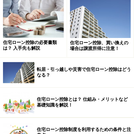
控除は受けられません。
買い換えで譲渡損失が出たときは、繰越控
除が終了してから
住宅ローン控除の必要書類
住宅ローン控除、買い換えの
は？ 入手先も解説
場合は譲渡所得に注意！
譲渡所得とは逆に、買い換えによって譲渡損失が出た場
合は、どうなるのでしょうか。
転居・引っ越しや災害で住宅ローン控除はどう
なる？
譲渡損失は、他の所得との損益通算によって、譲渡した
年とその翌年以降3年（都合4年）は損失額を繰越控除す
ることができます。買い換えで新しい住宅ローンを借り
住宅ローン控除とは？ 仕組み・メリットなど
入れた場合、住宅ローン控除を併用できますが、実際に
基礎知識を解説！
は、譲渡損失の額によっては、課税所得がゼロになるた
め、住宅ローン控除する所得税がないことになります。
住宅ローン控除制度を利用するための条件と注