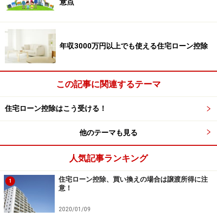
一例で説明すると、仮に給与所得が600万円の人が、買
意点
い換えで2000万円の譲渡損失があったとします。この年
の課税所得はゼロとなります。それでも損失分は1400万
円残っているため、これを翌年以降も繰り越して控除し
年収3000万円以上でも使える住宅ローン控除
ていくことができます。
結果的に、損失がなくなるのは、4年後。この年は課税
この記事に関連するテーマ
所得が400万円になるので、これにかかる所得税から、
住宅ローン控除はこう受ける！
住宅ローン控除によって税額が控除されることになりま
す。
他のテーマも見る
住宅ローン控除は10年ですが、この例のように、3年間
人気記事ランキング
は控除する税金がなかったとしても、適用期間は始まっ
ています。控除できる年から10年ではなく、残り7年が
住宅ローン控除、買い換えの場合は譲渡所得に注
1
意！
実質的な控除期間となります。あくまでも適用開始から
10年ということです。
2020/01/09