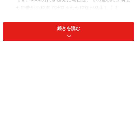
た期間別の税率で計算された税額が発生します。
長期譲渡所得の特例
所有期間が5年を超える居住用財産を売却した際
続きを読む
に、適用される軽減税率。3000万円の特例と併せて
使うことができます（所有期間が10年超の場合は、
さらに軽減されます）。
この二つの特例の考え方は、売却した時点で所得税の控
除を受けているため、住宅ローン控除との二重の控除は
受けられない、ということ。さらに言えば、売却後すぐ
に新規の住宅を購入せず、いったん賃貸などに住み、そ
の後、2年のうちに新たに購入した場合でも、住宅ロー
ン控除を受けることができないということです。