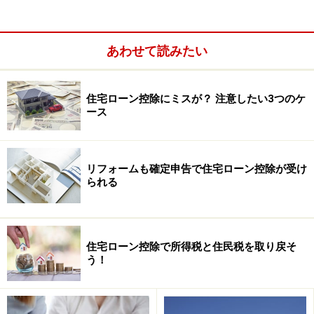
あわせて読みたい
住宅ローン控除にミスが？ 注意したい3つのケ
ース
特定の居住用財産の買い換え特例
リフォームも確定申告で住宅ローン控除が受け
居住用財産を売った金額より、買い換えた住宅の取
られる
得金額の方が大きければ、課税されないという制度
です。この制度は税金の支払いを免除する制度では
なく、課税の繰り延べをするものです。この特例を
住宅ローン控除で所得税と住民税を取り戻そ
受けるには、所有期間10年超、居住期間が通算で10
う！
年以上などの条件があります。また、この特例を受
ける場合も、新規に借り入れた住宅ローンに対する