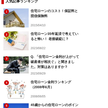
人気記事ランキング
住宅ローンのコスト！保証料と
1
団信保険料
2015/04/10
住宅ローン35年返済で考えてい
2
ると怖い！ 老後破綻に？
2023/08/22
Q. 「住宅ローン金利が上がって
3
破産者が相次ぐ」と聞きまし
た。対策はありますか？
2023/09/29
住宅ローン金利ランキング
4
（2008年6月）
2008/06/05
45歳からの住宅ローンのポイン
5