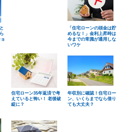
と
「住宅ローンの頭金は貯
ら
めるな！」金利上昇時は
ショ
今までの常識が通用しな
いワケ
住宅ローン35年返済で考
年収別に確認！住宅ロー
えていると怖い！ 老後破
ン、いくらまでなら借り
綻に？
ても大丈夫？