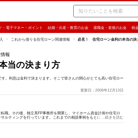
ド・電子マネー・ポイント
結婚・出産・教育のお金
退職金・老後のお金
税
入
これから借りる住宅ローン関連情報
必見！ 住宅ローン金利の本当の決
連情報
本当の決まり方
です。利息は金利で決まります。そこで皆さんの関心がとても高い住宅ロー
更新日：2006年12月13日
転職。その後、独立系FP事務所を開業し、マイホーム資金計画や住宅ロ
ンサルティングを行っています。これまでの相談事例をもとに、基本からよ
...続きを読む
計画を立てられるように指南します。