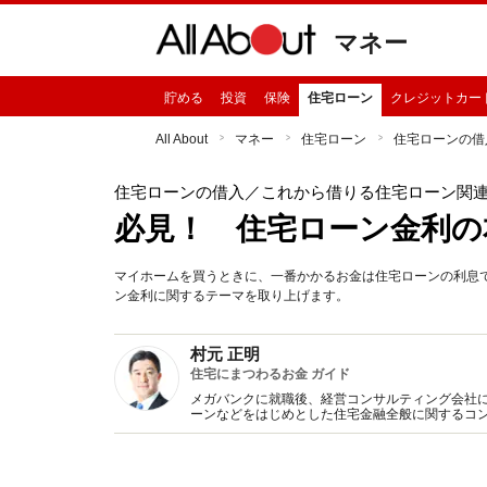
マネー
貯める
投資
保険
住宅ローン
クレジットカー
All About
マネー
住宅ローン
住宅ローンの借
住宅ローンの借入
／これから借りる住宅ローン関
必見！ 住宅ローン金利の
マイホームを買うときに、一番かかるお金は住宅ローンの利息
ン金利に関するテーマを取り上げます。
村元 正明
住宅にまつわるお金 ガイド
メガバンクに就職後、経営コンサルティング会社に
ーンなどをはじめとした住宅金融全般に関するコ
く迷うポイントまで、ライフスタイルに合わせた