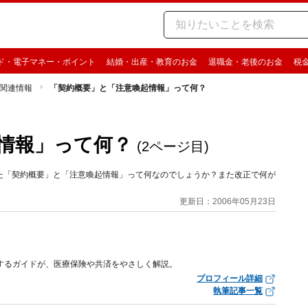
ド・電子マネー・ポイント
結婚・出産・教育のお金
退職金・老後のお金
税
関連情報
「契約概要」と「注意喚起情報」って何？
情報」って何？
(2ページ目)
た「契約概要」と「注意喚起情報」って何なのでしょうか？また改正で何が
更新日：2006年05月23日
するガイドが、医療保険や共済をやさしく解説。
プロフィール詳細
執筆記事一覧