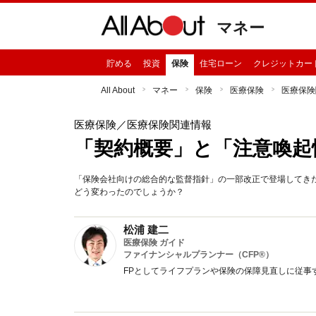
マネー
貯める
投資
保険
住宅ローン
クレジットカー
All About
マネー
保険
医療保険
医療保険
医療保険
／医療保険関連情報
「契約概要」と「注意喚起
「保険会社向けの総合的な監督指針」の一部改正で登場してき
どう変わったのでしょうか？
松浦 建二
医療保険 ガイド
ファイナンシャルプランナー（CFP®）
FPとしてライフプランや保険の保障見直しに従事