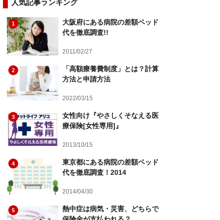
人気記事ランキング
大阪府にある病院の差額ベッド
1
代を徹底調査!!
2011/02/27
「高額療養費制度」とは？計算
2
方法と申請方法
2022/03/15
女性向け『やさしくそなえる医
3
療保険[女性専用]』
2013/10/15
東京都にある病院の差額ベッド
4
代を徹底調査！2014
2014/04/30
熱中症は病気・災害、どちらで
5
保険金が支払われる？