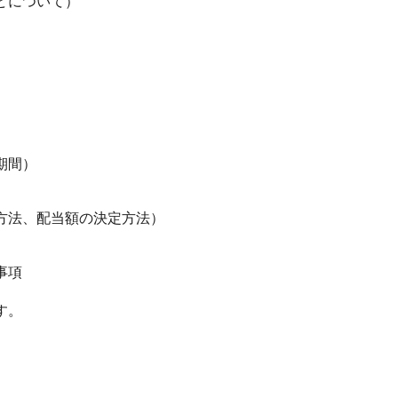
どについて）
期間）
方法、配当額の決定方法）
事項
す。