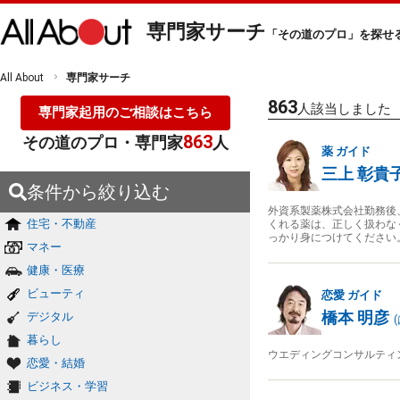
専門家サーチ
「その道のプロ」を探せ
All About
専門家サーチ
863
人該当しました
専門家起用のご相談はこちら
863
その道のプロ・専門家
人
薬
ガイド
三上 彰貴
条件から絞り込む
外資系製薬株式会社勤務後
住宅・不動産
くれる薬は、正しく扱わな
っかり身につけてください
マネー
健康・医療
ビューティ
恋愛
ガイド
橋本 明彦
デジタル
(
暮らし
ウエディングコンサルティ
恋愛・結婚
ビジネス・学習