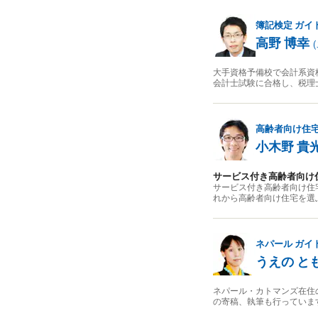
簿記検定
ガイ
高野 博幸
(
大手資格予備校で会計系資
会計士試験に合格し、税理
高齢者向け住
小木野 貴
サービス付き高齢者向け
サービス付き高齢者向け住
れから高齢者向け住宅を選
ネパール
ガイ
うえの と
ネパール・カトマンズ在住
の寄稿、執筆も行っていま