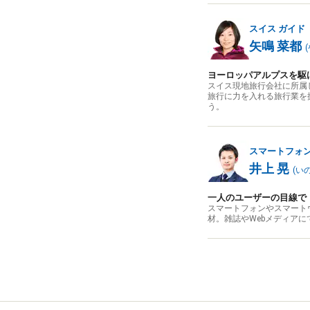
スイス
ガイド
矢鳴 菜都
(
ヨーロッパアルプスを駆
スイス現地旅行会社に所属
旅行に力を入れる旅行業を
う。
スマートフォ
井上 晃
(
い
一人のユーザーの目線で
スマートフォンやスマート
材。雑誌やWebメディア