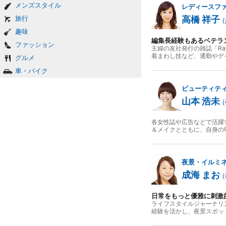
メンズスタイル
レディースフ
高橋 祥子
旅行
(
趣味
編集長経験もあるベテラ
ファッション
主婦の友社発行の雑誌「R
着まわし技など、通勤やデ
グルメ
車・バイク
ビューティテ
山本 浩未
(
各女性誌や広告などで活躍
＆メイクとともに、自身の
夜景・イルミ
成海 まお
(
日常をもっと優雅に刺激
ライフスタイルジャーナリ
経験を活かし、夜景スポッ