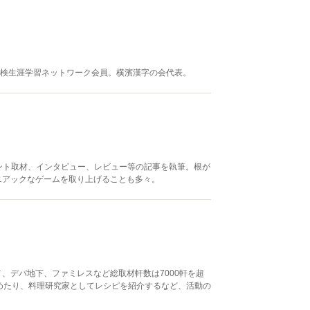
漢検生涯学習ネットワーク会員。横濱漢字の会代表。
ント取材、インタビュー、レビュー等の記事を執筆。根が
ニアックなゲームを取り上げることも多々。
、デパ地下、ファミレスなど総取材軒数は7000軒を超
めたり、料理研究家としてレシピを紹介するなど、活動の