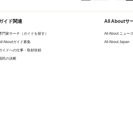
ガイド関連
All Abou
専門家サーチ（ガイドを探す）
All About ニュー
All Aboutガイド募集
All About Japan
ガイドへの仕事・取材依頼
国民の決断