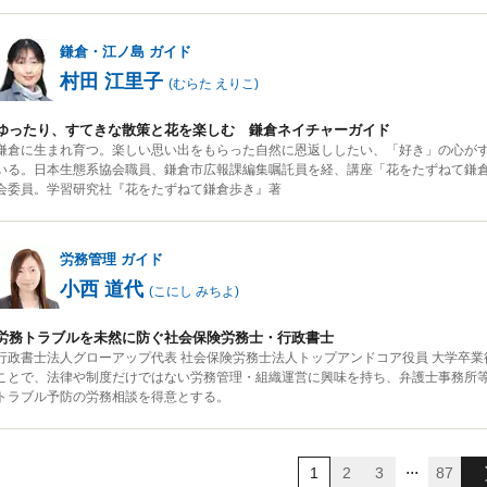
鎌倉・江ノ島
ガイド
村田 江里子
(
むらた えりこ
)
ゆったり、すてきな散策と花を楽しむ 鎌倉ネイチャーガイド
鎌倉に生まれ育つ。楽しい思い出をもらった自然に恩返ししたい、「好き」の心が
いる。日本生態系協会職員、鎌倉市広報課編集嘱託員を経、講座「花をたずねて鎌
会委員。学習研究社『花をたずねて鎌倉歩き』著
労務管理
ガイド
小西 道代
(
こにし みちよ
)
労務トラブルを未然に防ぐ社会保険労務士・行政書士
行政書士法人グローアップ代表 社会保険労務士法人トップアンドコア役員 大学卒
ことで、法律や制度だけではない労務管理・組織運営に興味を持ち、弁護士事務所
トラブル予防の労務相談を得意とする。
...
1
2
3
87