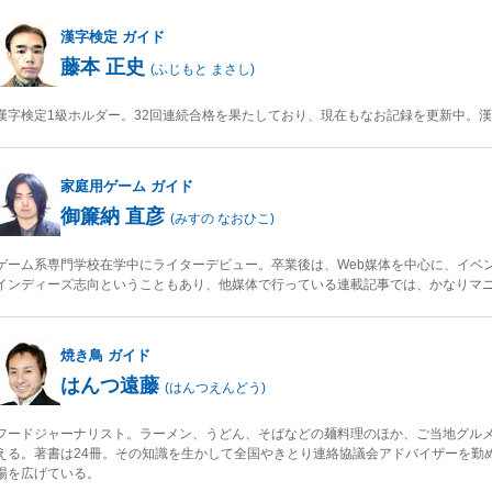
漢字検定
ガイド
藤本 正史
(
ふじもと まさし
)
漢字検定1級ホルダー。32回連続合格を果たしており、現在もなお記録を更新中。
家庭用ゲーム
ガイド
御簾納 直彦
(
みすの なおひこ
)
ゲーム系専門学校在学中にライターデビュー。卒業後は、Web媒体を中心に、イベ
インディーズ志向ということもあり、他媒体で行っている連載記事では、かなりマ
焼き鳥
ガイド
はんつ遠藤
(
はんつえんどう
)
フードジャーナリスト。ラーメン、うどん、そばなどの麺料理のほか、ご当地グルメ
える。著書は24冊。その知識を生かして全国やきとり連絡協議会アドバイザーを勤
場を広げている。