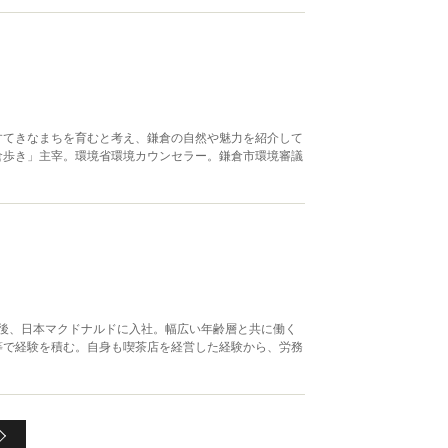
すてきなまちを育むと考え、鎌倉の自然や魅力を紹介して
倉歩き」主宰。環境省環境カウンセラー。鎌倉市環境審議
業後、日本マクドナルドに入社。幅広い年齢層と共に働く
等で経験を積む。自身も喫茶店を経営した経験から、労務