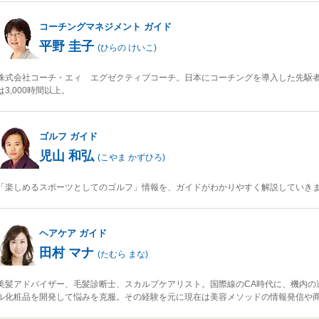
コーチングマネジメント
ガイド
平野 圭子
(
ひらの けいこ
)
株式会社コーチ・エィ エグゼクティブコーチ。日本にコーチングを導入した先駆
は3,000時間以上。
ゴルフ
ガイド
児山 和弘
(
こやま かずひろ
)
「楽しめるスポーツとしてのゴルフ」情報を、ガイドがわかりやすく解説していき
ヘアケア
ガイド
田村 マナ
(
たむら まな
)
美髪アドバイザー、毛髪診断士、スカルプケアリスト。国際線のCA時代に、機内の
ル化粧品を開発して悩みを克服。その経験を元に現在は美容メソッドの情報発信や