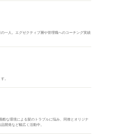
者の一人。エグゼクティブ層や管理職へのコーチング実績
ます。
過酷な環境による髪のトラブルに悩み、同僚とオリジナ
商品開発など幅広く活動中。