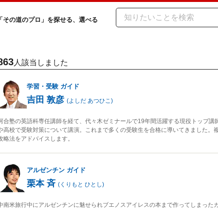
「その道のプロ」を探せる、選べる
863
人該当しました
学習・受験
ガイド
吉田 敦彦
(
よしだ あつひこ
)
河合塾の英語科専任講師を経て、代々木ゼミナールで19年間活躍する現役トップ講
や高校で受験対策について講演。これまで多くの受験生を合格に導いてきました。
攻略法をアドバイスします。
アルゼンチン
ガイド
栗本 斉
(
くりもと ひとし
)
中南米旅行中にアルゼンチンに魅せられブエノスアイレスの本まで作ってしまった