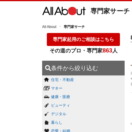
専門家サーチ
All About
専門家サーチ
専門家起用のご相談はこちら
863
その道のプロ・専門家
人
条件から絞り込む
住宅・不動産
マネー
健康・医療
ビューティ
デジタル
暮らし
恋愛・結婚