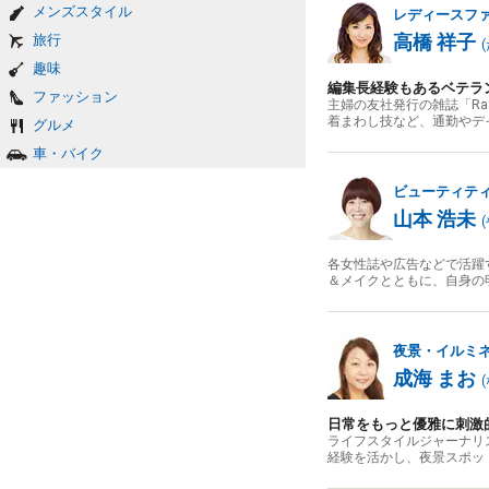
メンズスタイル
レディースフ
高橋 祥子
旅行
(
趣味
編集長経験もあるベテラ
ファッション
主婦の友社発行の雑誌「R
着まわし技など、通勤やデ
グルメ
車・バイク
ビューティテ
山本 浩未
(
各女性誌や広告などで活躍
＆メイクとともに、自身の
夜景・イルミ
成海 まお
(
日常をもっと優雅に刺激
ライフスタイルジャーナリ
経験を活かし、夜景スポッ