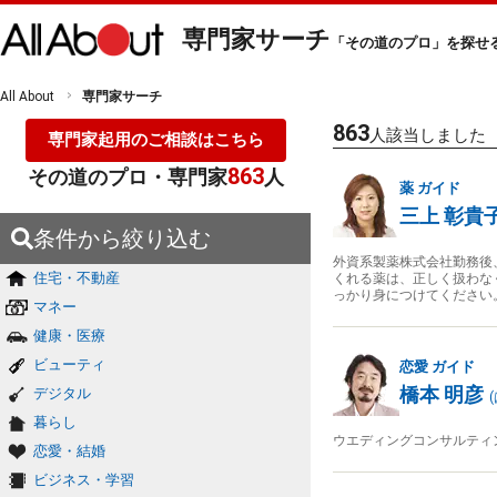
専門家サーチ
「その道のプロ」を探せ
All About
専門家サーチ
863
人該当しました
専門家起用のご相談はこちら
863
その道のプロ・専門家
人
薬
ガイド
三上 彰貴
条件から絞り込む
外資系製薬株式会社勤務後
住宅・不動産
くれる薬は、正しく扱わな
っかり身につけてください
マネー
健康・医療
ビューティ
恋愛
ガイド
橋本 明彦
デジタル
(
暮らし
ウエディングコンサルティ
恋愛・結婚
ビジネス・学習