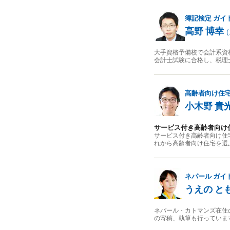
簿記検定
ガイ
高野 博幸
(
大手資格予備校で会計系資
会計士試験に合格し、税理
高齢者向け住
小木野 貴
サービス付き高齢者向け
サービス付き高齢者向け住
れから高齢者向け住宅を選
ネパール
ガイ
うえの と
ネパール・カトマンズ在住
の寄稿、執筆も行っていま