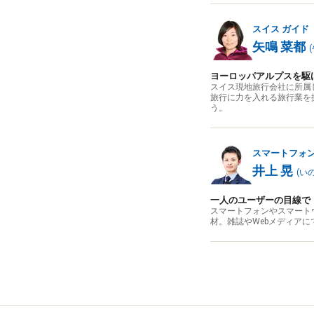
スイス
ガイド
矢鳴 菜都
(
ヨーロッパアルプスを駆
スイス現地旅行会社に所属
旅行に力を入れる旅行業を
う。
スマートフォ
井上 晃
(
い
一人のユーザーの目線で
スマートフォンやスマート
材。雑誌やWebメディア