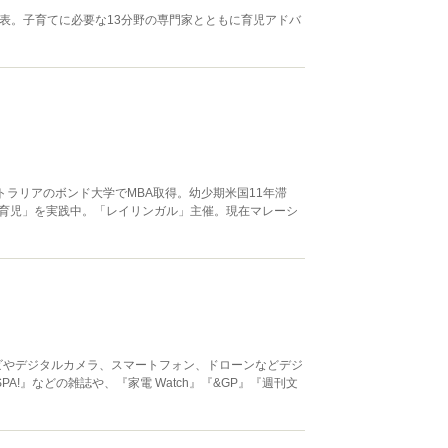
表。子育てに必要な13分野の専門家とともに育児アドバ
トラリアのボンド大学でMBA取得。幼少期米国11年滞
育児」を実践中。「レイリンガル」主催。現在マレーシ
ビやデジタルカメラ、スマートフォン、ドローンなどデジ
SPA!』などの雑誌や、『家電 Watch』『&GP』『週刊文