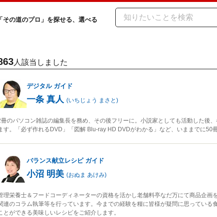
「その道のプロ」を探せる、選べる
863
人該当しました
デジタル
ガイド
一条 真人
(
いちじょう まさと
)
2冊のパソコン雑誌の編集長を務め、その後フリーに。小説家としても活動した後、
ます。「必ず作れるDVD」「図解 Blu-ray HD DVDがわかる」など、いままでに
バランス献立レシピ
ガイド
小沼 明美
(
おぬま あけみ
)
管理栄養士＆フードコーディネーターの資格を活かし老舗料亭なだ万にて商品企画
関連のコラム執筆等を行っています。今までの経験を糧に皆様が疑問に思っている
ことができる美味しいレシピをご紹介します。