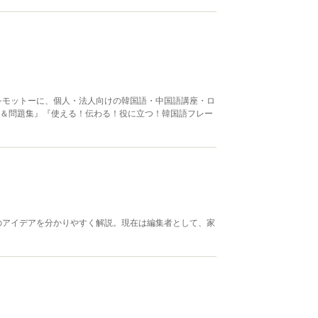
をモットーに、個人・法人向けの韓国語・中国語講座・ロ
スト＆問題集』『使える！伝わる！役に立つ！韓国語フレー
のアイデアを分かりやすく解説。現在は編集者として、家
。