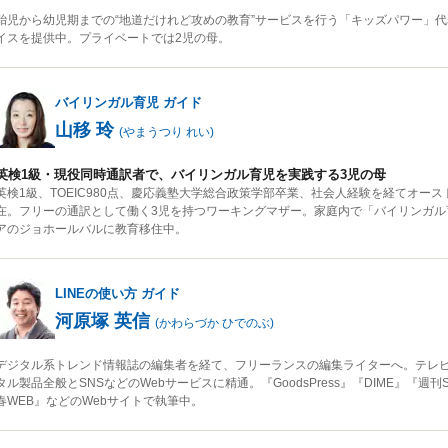
胎児から幼児期までの“地道だけれど攻めの教育”サービスを行う「キッズパワー」代
イスを提供中。プライベートでは2児の母。
バイリンガル育児
ガイド
山移 玲
(
やまうつり れい
)
英検1級・現役同時通訳者で、バイリンガル育児を実践する3児の母
英検1級、TOEIC980点、慶応義塾大学総合政策学部卒業、社会人経験を経てオース
在。フリーの通訳として働く3児を持つワーキングマザー。家庭内で「バイリンガル
アのジョホールバルに教育移住中。
LINEの使い方
ガイド
河原塚 英信
(
かわらづか ひでのぶ
)
デジタル系トレンド情報誌の編集者を経て、フリーランスの編集ライターへ。テレ
タル製品全般とSNSなどのWebサービスに精通。『GoodsPress』『DIME』『週刊
春WEB』などのWebサイトで執筆中。