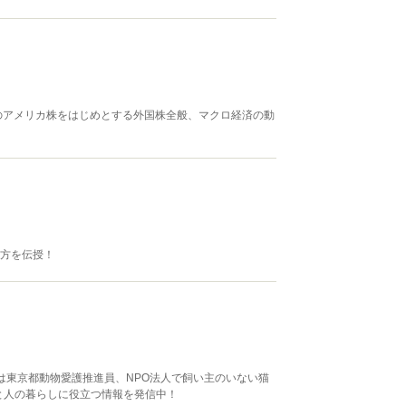
のアメリカ株をはじめとする外国株全般、マクロ経済の動
え方を伝授！
は東京都動物愛護推進員、NPO法人で飼い主のいない猫
と人の暮らしに役立つ情報を発信中！