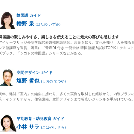
韓国語
ガイド
幡野 泉
(
はたの いずみ
)
韓国語の親しみやすさ、楽しさを伝えることに最大の喜びを感じます
アイケーブリッジ外語学院代表兼韓国語講師。言葉を知り、文化を知り、人を知る
シア語講座を運営。著書に『音声DL付き 一発合格 韓国語能力試験TOPIKⅠテキ
ズブック』『シゴトの韓国語』シリーズなどがある。
空間デザイン
ガイド
塩野 哲也
(
しおの てつや
)
長年、雑誌『室内』の編集に携わり、多くの実例を取材した経験から、内装プラン
具・インテリアから、住宅設備、空間デザインまで幅広いジャンルを手がけている
早期教育・幼児教育
ガイド
小林 サラ
(
こばやし さら
)