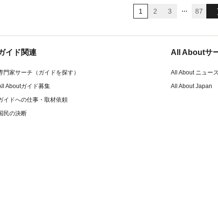
...
1
2
3
87
ガイド関連
All Abou
専門家サーチ（ガイドを探す）
All About ニュー
All Aboutガイド募集
All About Japan
ガイドへの仕事・取材依頼
国民の決断