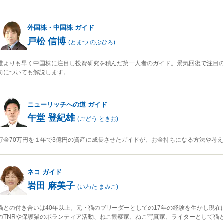
外国株・中国株
ガイド
戸松 信博
(
とまつ のぶひろ
)
誰よりも早く中国株に注目し投資研究を積んだ第一人者のガイド。景気回復で注目
向についても解説します。
ニューリッチへの道
ガイド
午堂 登紀雄
(
ごどう ときお
)
貯金70万円を１年で3億円の資産に成長させたガイドが、お金持ちになる方法や考
ネコ
ガイド
岩田 麻美子
(
いわた まみこ
)
猫との付き合いは40年以上。元・猫のブリーダーとしての17年の経験を生かし現在
のTNRや保護猫のボランティア活動、ねこ観察家、ねこ写真家、ライターとして猫