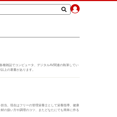
各種雑誌でコンピュータ、デジタルAV関連の執筆してい
50冊以上の著書があります。
を担当。現在はフリーの管理栄養士として栄養指導、健康
食材の扱い方や調理のコツ、またどなたにでも簡単に作る