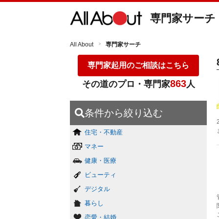
専門家サーチ
All About
専門家サーチ
専門家起用のご相談はこちら
863
その道のプロ・専門家
人
条件から絞り込む
住宅・不動産
マネー
健康・医療
ビューティ
デジタル
暮らし
恋愛・結婚