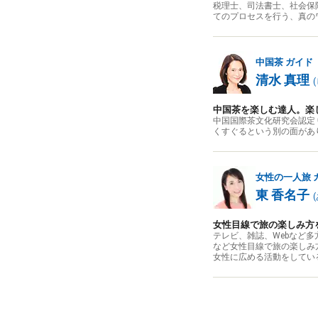
税理士、司法書士、社会保
てのプロセスを行う、真の
中国茶
ガイド
清水 真理
(
中国茶を楽しむ達人。楽
中国国際茶文化研究会認定
くすぐるという別の面があ
女性の一人旅
東 香名子
(
女性目線で旅の楽しみ方
テレビ、雑誌、Webなど
など女性目線で旅の楽しみ
女性に広める活動をしてい