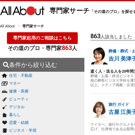
専門家サーチ
「その道のプロ」を探せ
All About
専門家サーチ
863
人該当しました
専門家起用のご相談はこちら
863
その道のプロ・専門家
人
葬儀・葬式・
吉川 美津
条件から絞り込む
逝く人・送る人を20年
住宅・不動産
葬儀・お墓・終活ビジネス
校の葬祭ビジネス学科を運
マネー
以上。メディア掲載・出演
健康・医療
ビューティ
旅行
ガイド
デジタル
古屋 江美
暮らし
恋愛・結婚
ライター。旅行やグルメを
広げ、出身地である山梨県
ビジネス・学習