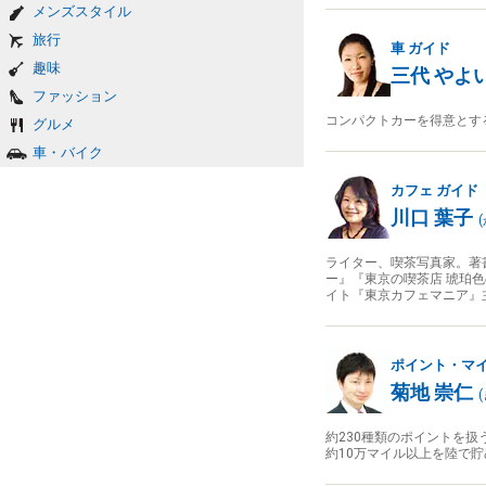
メンズスタイル
旅行
車
ガイド
趣味
三代 やよ
ファッション
コンパクトカーを得意とす
グルメ
車・バイク
カフェ
ガイド
川口 葉子
(
ライター、喫茶写真家。著
ー』『東京の喫茶店 琥珀色
イト『東京カフェマニア』
ポイント・マ
菊地 崇仁
(
約230種類のポイントを
約10万マイル以上を陸で