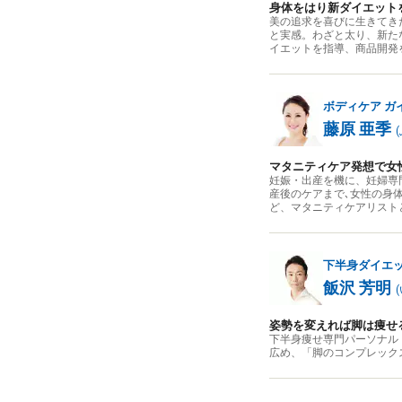
身体をはり新ダイエット
美の追求を喜びに生きてき
と実感。わざと太り、新た
イエットを指導、商品開発
ボディケア
ガ
藤原 亜季
(
マタニティケア発想で女
妊娠・出産を機に、妊婦専
産後のケアまで､女性の身
ど、マタニティケアリスト
下半身ダイエ
飯沢 芳明
(
姿勢を変えれば脚は痩せ
下半身痩せ専門パーソナル
広め、「脚のコンプレック