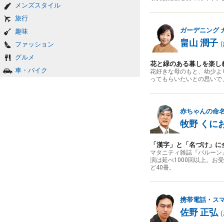
メンズスタイル
旅行
ガーデニング
趣味
畠山 潤子
ファッション
(
グルメ
花と緑のある暮しを楽し
車・バイク
花好きな母のもと、幼少よ
ってもらいたいとの思いで
赤ちゃんの命
牧野 くに
「漢字」と「名づけ」に
マタニティ雑誌『バルーン
演は延べ1000回以上。
ど40冊。
携帯電話・ス
佐野 正弘
(