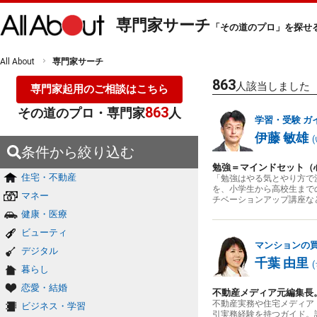
専門家サーチ
「その道のプロ」を探せ
All About
専門家サーチ
863
人該当しました
専門家起用のご相談はこちら
863
その道のプロ・専門家
人
学習・受験
ガ
伊藤 敏雄
(
条件から絞り込む
勉強＝マインドセット（
住宅・不動産
「勉強はやる気とやり方で
を、小学生から高校生まで
マネー
チベーションアップ講座な
健康・医療
ビューティ
マンションの
デジタル
千葉 由里
(
暮らし
恋愛・結婚
不動産メディア元編集長
不動産実務や住宅メディア
ビジネス・学習
引実務経験を持つガイド。