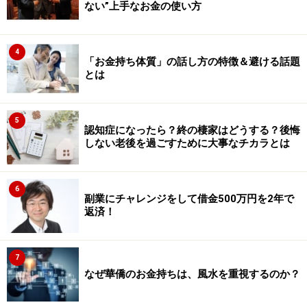
ない”上手なお金の使い方
4
「お金持ち体質」の話し方の特徴＆避ける話題
とは
5
認知症になったら？終の棲家はどうする？後悔
しない老後を過ごすために大事なチカラとは
6
副業にチャレンジをして借金500万円を2年で
返済！
7
なぜ華僑のお金持ちは、風水を重視するのか？