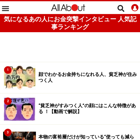
気になるあの人にお金突撃インタビュー 人気記
事ランキング
1
顔でわかるお金持ちになれる人、貧乏神が住み
つく人
2
“貧乏神がすみつく人”の顔にはこんな特徴があ
る ！【動画で解説】
3
本物の富裕層だけが知っている“使っても減ら