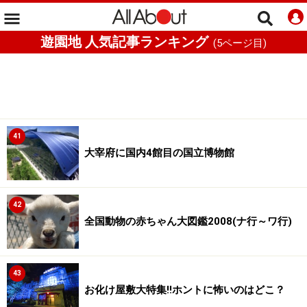
遊園地 人気記事ランキング
(
5
ページ目)
41
大宰府に国内4館目の国立博物館
42
全国動物の赤ちゃん大図鑑2008(ナ行～ワ行)
43
お化け屋敷大特集!!ホントに怖いのはどこ？