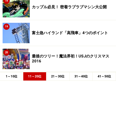
18
カップル必見！ 密着ラブラブマシン大公開
19
富士急ハイランド「高飛車」4つのポイント
20
最後のツリー！魔法界初！USJのクリスマス
2016
1～10位
11～20位
21～30位
31～40位
41～50位