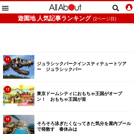
遊園地 人気記事ランキング
(
2
ページ目)
11
ジュラシックパークインスティテュートツア
ー ジュラシックパー
12
東京ドームシティにおもちゃ王国がオープ
ン！ おもちゃ王国が首
13
そろそろ泳ぎたくなってきた気分を屋内プール
で発散す 春休みは