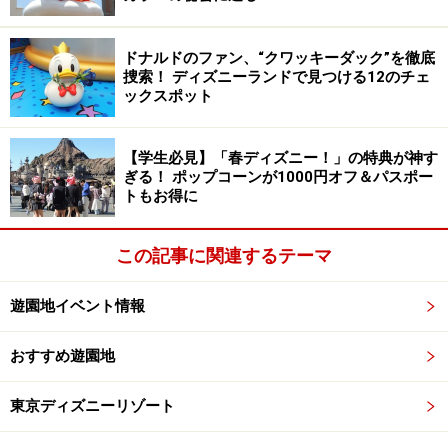
ドナルドのファン、“クワッキーダック”を徹底
ダッフィー＆フレンズのぬいぐるみ各4500円。東京ディズニ
捜索！ ディズニーランドで見つける12のチェ
ーシー「マダックス・デパートメントストア」で販売
ックスポット
上の【1】～【6】をタップすれば、ご覧になりたい記事
に飛びますので、お好きなところからお読みください。
【学生必見】「春ディズニー！」の特典が神す
ぎる！ ポップコーンが1000円オフ＆パスポー
なお、【1】～【5】は特に示していない場合、東京ディ
トもお得に
ズニーランドの情報です。
この記事に関連するテーマ
遊園地イベント情報
【1】昼のパレード「ドリーミング・アッ
プ！」全フロート紹介
おすすめ遊園地
35周年一番のおすすめは、新しくなった昼のパレードで
東京ディズニーリゾート
す。ミッキーマウスとディズニーの仲間たちが“夢の世
界”へと誘ってくれる、王道ともいえるパレード。王道だ