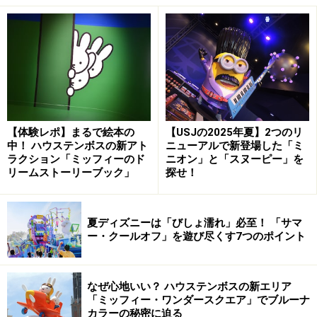
ワールドバザール「セレブレーションストリート」の夜の演
出
【4】かわいい♪ おいしい！ 35周年記念メニュー
「アイスクリームコーン」のミルクソフトクリーム＆チョコ
レートクランチ450円（左）と、ドナルドの足をモチーフに
【体験レポ】まるで絵本の
【USJの2025年夏】2つのリ
したチョコナッツバニラアイス＆チョコレートクランチ500
中！ ハウステンボスの新アト
ニューアルで新登場した「ミ
円（右）。プラス500円でスーベニアスプーンも
ラクション「ミッフィーのド
ニオン」と「スヌーピー」を
リームストーリーブック」
探せ！
【5】おみやげに“選べる”チョコレートクランチやスペシ
ャルグッズ
夏ディズニーは「びしょ濡れ」必至！ 「サマ
ー・クールオフ」を遊び尽くす7つのポイント
ファンキャップ3000円やファッション用グラス2000円、Tシ
ャツ1900円～など。東京ディズニーランド「グランドエンポ
ーリアム」と東京ディズニーシー「エンポーリオ」で
なぜ心地いい？ ハウステンボスの新エリア
「ミッフィー・ワンダースクエア」でブルーナ
【6】東京ディズニーランド以外でも35周年をお祝い
カラーの秘密に迫る