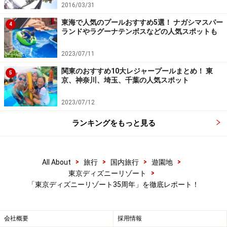
ロートとフロートの間を歩くキャラクターも愉快。
2016/03/31
東海で人気のプールおすすめ5選！ ナガシマスパー
4
ランドやラグーナテンボスなどの人気スポットも
お茶会のポットをのせた魔法のほうきにグーフィーが
2023/07/11
関東のおすすめ10大レジャープールまとめ！ 東
5
京、神奈川、埼玉、千葉の人気スポット
『ふしぎの国のアリス』に出てくるトゥイードルディー＆ト
ゥイードルダムの双子がフロート間にやってきます
2023/07/12
ランキングをもっと見る
『ふしぎの国のアリス』のチェシャ猫が大接近
>
>
>
>
All About
旅行
国内旅行
遊園地
>
東京ディズニーリゾート
アリスが迷い込んだふしぎの国でのお茶会をテーマにしたフ
「東京ディズニーリゾート35周年」を徹底レポート！
ロート
会社概要
採用情報