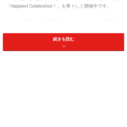
「Happiest Celebration！」を華々しく開催中です。
ガイドが体験した“35周年”について、たくさんの写真を
中心に徹底レポートします。特に、パレードのフロート
と「イッツ・ア・スモールワールド」のキャラクターは
続きを読む
すべて紹介。ラインナップは次のとおりです。
【1】昼のパレード「ドリーミング・アップ！」全フロ
ート紹介