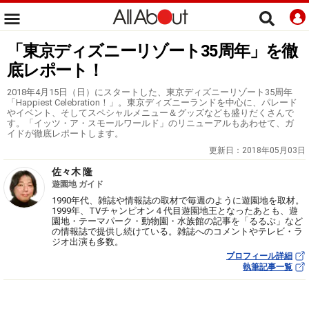
「東京ディズニーリゾート35周年」を徹
底レポート！
2018年4月15日（日）にスタートした、東京ディズニーリゾート35周年
「Happiest Celebration！」。東京ディズニーランドを中心に、パレード
やイベント、そしてスペシャルメニュー＆グッズなども盛りだくさんで
す。「イッツ・ア・スモールワールド」のリニューアルもあわせて、ガ
イドが徹底レポートします。
更新日：
2018年05月03日
佐々木 隆
遊園地 ガイド
1990年代、雑誌や情報誌の取材で毎週のように遊園地を取材。
1999年、TVチャンピオン４代目遊園地王となったあとも、遊
園地・テーマパーク・動物園・水族館の記事を「るるぶ」など
の情報誌で提供し続けている。雑誌へのコメントやテレビ・ラ
ジオ出演も多数。
プロフィール詳細
執筆記事一覧