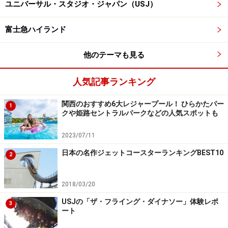
ユニバーサル・スタジオ・ジャパン（USJ）
からこそ感動できる気がします。
富士急ハイランド
では今回は、5つのユニット、全13フロートをすべて紹
介してみましょう。
他のテーマも見る
【場所】パレードルート（停止はなし）
人気記事ランキング
【上演】1日1～2回（約45分）
関西のおすすめ6大レジャープール！ ひらかたパー
1
ユニット1：夢の世界への入口
クや姫路セントラルパークなどの人気スポットも
パレードのホスト役であるミッキーマウスが登場。
2023/07/11
日本の名作ジェットコースターランキングBEST10
2
上下に動く船に乗ったミッキーマウスとプルート
2018/03/20
ユニット2：笑顔があふれる楽しい夢の世界
USJの「ザ・フライング・ダイナソー」体験レポ
3
ート
遊び心と楽しさあふれる3つのフロートが続きます。フ