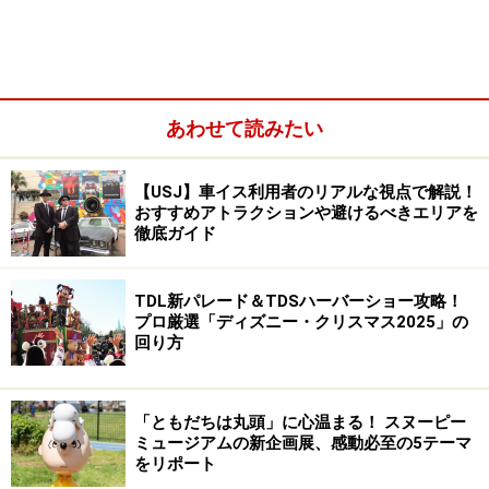
あわせて読みたい
後半に登場する“空飛ぶ”ピーターパンとウェンディはパレー
ド最大の見ものです
【USJ】車イス利用者のリアルな視点で解説！
おすすめアトラクションや避けるべきエリアを
【2】「イッツ・ア・スモールワールド」新キャラクタ
徹底ガイド
ーのすべて
TDL新パレード＆TDSハーバーショー攻略！
プロ厳選「ディズニー・クリスマス2025」の
コース上でディズニーキャラクター約40体が新たに見られま
回り方
す
【3】「セレブレーションストリート」やデコレーショ
「ともだちは丸頭」に心温まる！ スヌーピー
ン
ミュージアムの新企画展、感動必至の5テーマ
をリポート