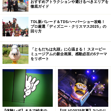
おすすめアトラクションや避けるべきエリアを
徹底ガイド
多摩テック ロックガーデンプール
TDL新パレード＆TDSハーバーショー攻略！
東京サマーランド
プロ厳選「ディズニー・クリスマス2025」の
回り方
よみうりランド プールWAI
「ともだちは丸頭」に心温まる！ スヌーピー
ラグナシア
ミュージアムの新企画展、感動必至の5テーマ
をリポート
ナガシマスパーランド ジャンボ海水プール
ひらかたパーク ザ・ブーン
奈良ドリームランド カプリプール
【体験レポ】まるで絵本の
【USJの2025年夏】2つのリ