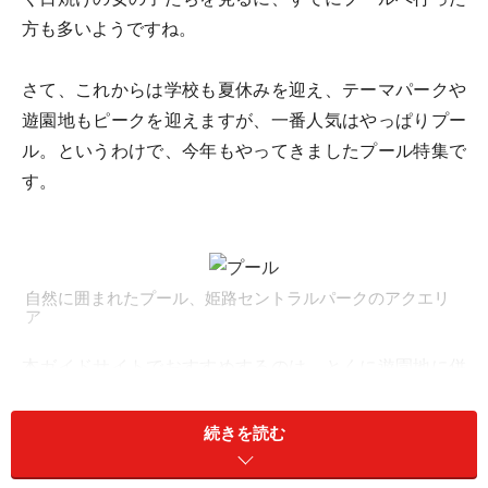
方も多いようですね。
さて、これからは学校も夏休みを迎え、テーマパークや
遊園地もピークを迎えますが、一番人気はやっぱりプー
ル。というわけで、今年もやってきましたプール特集で
す。
自然に囲まれたプール、姫路セントラルパークのアクエリ
ア
本ガイドサイトでおすすめするのは、とくに遊園地に併
設されているアミューズメント系プール。ウォータース
ライダーがあったり、流れるプールや波のプールなど多
続きを読む
彩なプールがあるのはもちろん、プールで遊んだ後にア