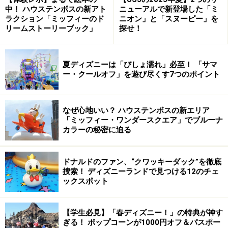
姫路セントラルパーク アクエリア
中！ ハウステンボスの新アト
ニューアルで新登場した「ミ
ラクション「ミッフィーのド
ニオン」と「スヌーピー」を
リームストーリーブック」
探せ！
東条湖おもちゃ王国 ウォーターパーク アカプルコ
夏ディズニーは「びしょ濡れ」必至！ 「サマ
海の中道海浜公園 サンシャインプール
ー・クールオフ」を遊び尽くす7つのポイント
なぜ心地いい？ ハウステンボスの新エリア
【関連サイト】
「ミッフィー・ワンダースクエア」でブルーナ
カラーの秘密に迫る
◎
アクアリゾートルネスかなざわ
（記事「ルネスかなざ
わってどんなトコ？」より）
◎
スパリゾートハワイアンズ、ガトーキングダム サッポ
ドナルドのファン、“クワッキーダック”を徹底
捜索！ ディズニーランドで見つける12のチェ
ロ フェアリー・フォンテーヌ、スパワールド世界の大温
ックスポット
泉
（記事「春休みは屋内ウォーターパークへ」）
◎夏休みの次なる予定は？ All Aboutガイドの記事を参
【学生必見】「春ディズニー！」の特典が神す
考に今年の夏休みプランを立ててみては！
夏休み旅行&
ぎる！ ポップコーンが1000円オフ＆パスポー