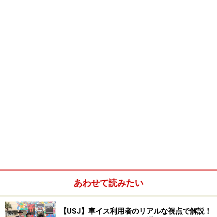
トラクションに乗ったり、水着でうろうろできる楽しみ
も、やっぱり遊園地系ならでは。
海水浴やホテルのプールなどもいいけれど、家族連れや
友だちとワイワイ行くなら、やっぱり遊べるプール。そ
の中でも王道の全国12ヶ所のプールをご紹介します。
Index
ていねプール
仙台ハイランド
東武動物公園 スーパープール
あわせて読みたい
西武園ゆうえんち
【USJ】車イス利用者のリアルな視点で解説！