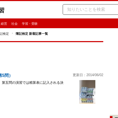
習
・経営
社会
学習・受験
記検定
簿記検定 新着記事一覧
更新日：2014/06/02
第5問）
。第五問の演習では精算表に記入される決