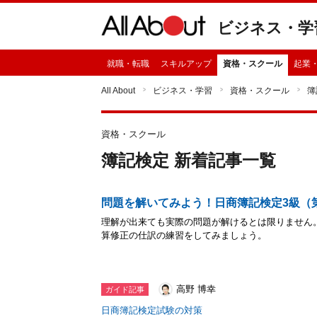
ビジネス・学
就職・転職
スキルアップ
資格・スクール
起業
All About
ビジネス・学習
資格・スクール
簿
資格・スクール
簿記検定 新着記事一覧
問題を解いてみよう！日商簿記検定3級（
理解が出来ても実際の問題が解けるとは限りません
算修正の仕訳の練習をしてみましょう。
高野 博幸
ガイド記事
日商簿記検定試験の対策