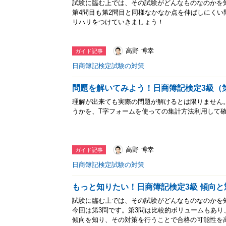
試験に臨む上では、その試験がどんなものなのかを
第4問目も第2問目と同様なかなか点を伸ばしにく
リハリをつけていきましょう！
高野 博幸
ガイド記事
日商簿記検定試験の対策
問題を解いてみよう！日商簿記検定3級（
理解が出来ても実際の問題が解けるとは限りません
うかを、T字フォームを使っての集計方法利用して
高野 博幸
ガイド記事
日商簿記検定試験の対策
もっと知りたい！日商簿記検定3級 傾向と
試験に臨む上では、その試験がどんなものなのかを
今回は第3問です。第3問は比較的ボリュームもあ
傾向を知り、その対策を行うことで合格の可能性を