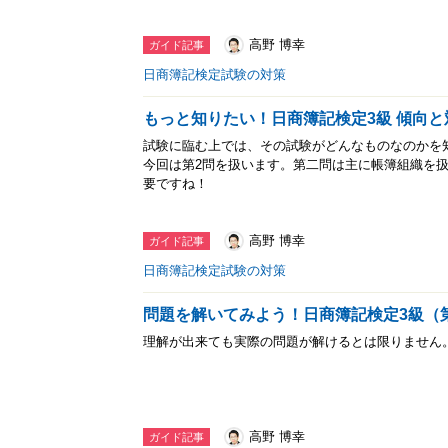
高野 博幸
ガイド記事
日商簿記検定試験の対策
もっと知りたい！日商簿記検定3級 傾向と
試験に臨む上では、その試験がどんなものなのかを
今回は第2問を扱います。第二問は主に帳簿組織を
要ですね！
高野 博幸
ガイド記事
日商簿記検定試験の対策
問題を解いてみよう！日商簿記検定3級（
理解が出来ても実際の問題が解けるとは限りません
高野 博幸
ガイド記事