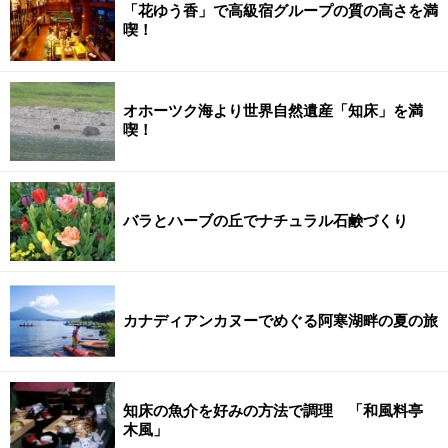
「花ゆう香」で高級宿グループの質の高さを満
喫！
オホーツク海より世界自然遺産「知床」を満
喫！
バラとハーブの丘でナチュラル石鹸づくり
カナディアンカヌーでめぐる阿寒湖畔の夏の旅
知床の魚介を好みの方法で調理 「和風料亭
木風」