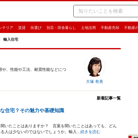
ンテリア
賃貸
街選び
別荘・田舎暮らし
土地活用
不動産売却
不動産
輸入住宅
用や、性能や工法、耐震性能などにつ
大塚 有美
新着記事一覧
んな住宅？その魅力や基礎知識
を聞いたことはありますか？ 言葉を聞いたことはあっても、どん
る人は少ないのではないでしょうか。輸入...
続きを読む