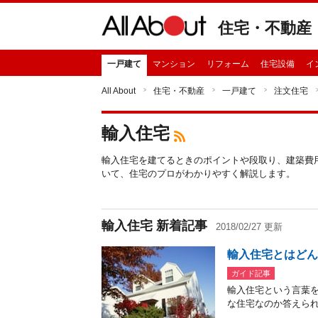
住宅・不動産
一戸建て
マンション
リフォーム
住宅設備
イ
All About
住宅・不動産
一戸建て
注文住宅
輸入住宅
輸入住宅を建てるときのポイントや段取り、建築費
いて、住宅のプロがわかりやすく解説します。
輸入住宅 新着記事
2018/02/27 更新
輸入住宅とはど
ガイド記事
輸入住宅という言葉
な住宅なのか答えられ