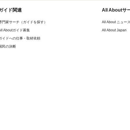
ガイド関連
All Abou
専門家サーチ（ガイドを探す）
All About ニュー
All Aboutガイド募集
All About Japan
ガイドへの仕事・取材依頼
国民の決断