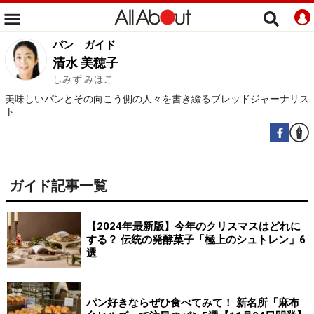
パン
ガイド
清水 美穂子
しみず みほこ
美味しいパンとその向こう側の人々を書き綴るブレッドジャーナリス
ト
ガイド記事一覧
【2024年最新版】今年のクリスマスはどれに
する？ 伝統の発酵菓子「極上のシュトレン」6
選
パン好きならぜひ食べてみて！ 新名所「麻布