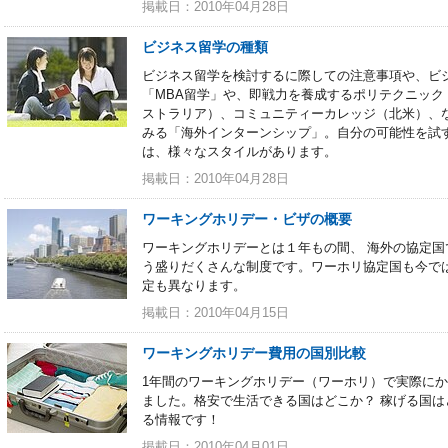
掲載日：2010年04月28日
ビジネス留学の種類
ビジネス留学を検討するに際しての注意事項や、ビ
「MBA留学」や、即戦力を養成するポリテクニック
ストラリア）、コミュニティーカレッジ（北米）、
みる「海外インターンシップ」。自分の可能性を試
は、様々なスタイルがあります。
掲載日：2010年04月28日
ワーキングホリデー・ビザの概要
ワーキングホリデーとは１年もの間、 海外の協定
う盛りだくさんな制度です。ワーホリ協定国も今では
定も異なります。
掲載日：2010年04月15日
ワーキングホリデー費用の国別比較
1年間のワーキングホリデー（ワーホリ）で実際に
ました。格安で生活できる国はどこか？ 稼げる国は
る情報です！
掲載日：2010年04月01日