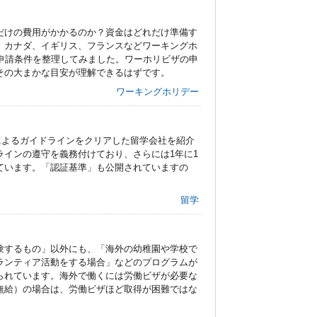
だけの費用がかかるのか？資金はどれだけ準備す
、カナダ、イギリス、フランスなどワーキングホ
申請条件を整理してみました。ワーホリビザの申
その大まかな目安が理解できるはずです。
ワーキングホリデー
）によるガイドラインをクリアした留学会社を紹介
インの遵守を義務付けており、さらには1年に1
ています。「認証基準」も公開されていますの
留学
験するもの」以外にも、「海外の幼稚園や学校で
ランティア活動をする場合」などのプログラムが
られています。海外で働くには労働ビザが必要な
無給）の場合は、労働ビザほど取得が困難ではな