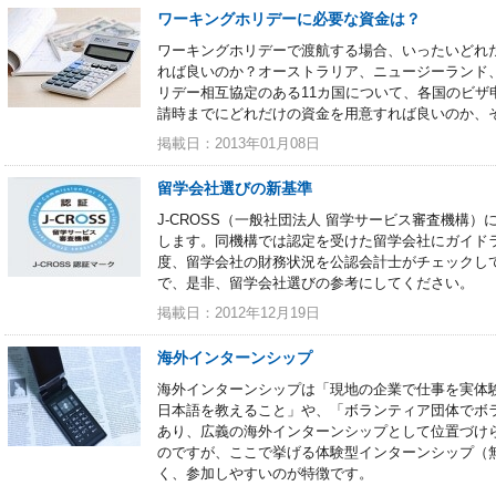
ワーキングホリデーに必要な資金は？
ワーキングホリデーで渡航する場合、いったいどれ
れば良いのか？オーストラリア、ニュージーランド
リデー相互協定のある11カ国について、各国のビザ
請時までにどれだけの資金を用意すれば良いのか、
掲載日：2013年01月08日
留学会社選びの新基準
J-CROSS（一般社団法人 留学サービス審査機構
します。同機構では認定を受けた留学会社にガイドラ
度、留学会社の財務状況を公認会計士がチェックし
で、是非、留学会社選びの参考にしてください。
掲載日：2012年12月19日
海外インターンシップ
海外インターンシップは「現地の企業で仕事を実体
日本語を教えること」や、「ボランティア団体でボ
あり、広義の海外インターンシップとして位置づけ
のですが、ここで挙げる体験型インターンシップ（
く、参加しやすいのが特徴です。