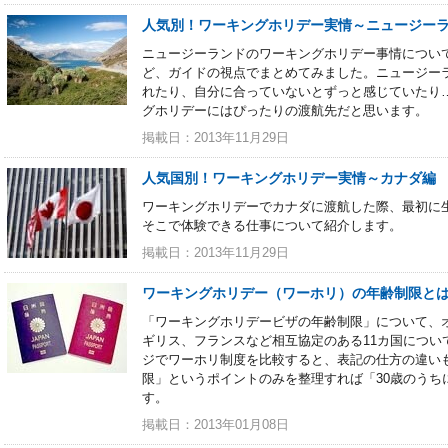
人気別！ワーキングホリデー実情～ニュージー
ニュージーランドのワーキングホリデー事情につい
ど、ガイドの視点でまとめてみました。ニュージー
れたり、自分に合っていないとずっと感じていたり
グホリデーにはぴったりの渡航先だと思います。
掲載日：2013年11月29日
人気国別！ワーキングホリデー実情～カナダ編
ワーキングホリデーでカナダに渡航した際、最初に
そこで体験できる仕事について紹介します。
掲載日：2013年11月29日
ワーキングホリデー（ワーホリ）の年齢制限と
「ワーキングホリデービザの年齢制限」について、
ギリス、フランスなど相互協定のある11カ国につい
ジでワーホリ制度を比較すると、表記の仕方の違い
限」というポイントのみを整理すれば「30歳のうち
す。
掲載日：2013年01月08日