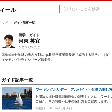
ィール
トップ
ガイド記事一覧
留学
ガイド
河東 英宜
かとう ひでたか
元株式会社地球の歩き方T&amp;E 留学事業部長兼『成功する留学』 （ダ
イヤモンド社刊）シリーズ編集長。
ガイド記事一覧
ワーキングホリデー アルバイト・仕事の探し
財団法人海外職業訓練協会の調査をもとに、ワーキ
ご紹介。その特徴や仕事の探し方もご案内します。
掲載日：2013年12月26日