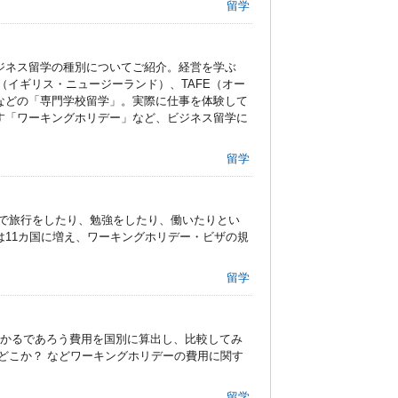
留学
ジネス留学の種別についてご紹介。経営を学ぶ
（イギリス・ニュージーランド）、TAFE（オー
などの「専門学校留学」。実際に仕事を体験して
す「ワーキングホリデー」など、ビジネス留学に
留学
国で旅行をしたり、勉強をしたり、働いたりとい
11カ国に増え、ワーキングホリデー・ビザの規
留学
かかるであろう費用を国別に算出し、比較してみ
どこか？ などワーキングホリデーの費用に関す
留学