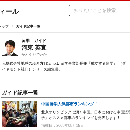
ィール
トップ
ガイド記事一覧
留学
ガイド
河東 英宜
かとう ひでたか
元株式会社地球の歩き方T&amp;E 留学事業部長兼『成功する留学』 （ダ
イヤモンド社刊）シリーズ編集長。
ガイド記事一覧
中国留学人気都市ランキング！
北京オリンピックに湧く中国。日本における中国語
学」オススメ都市のランキングを発表します！
掲載日：2008年08月15日