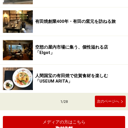
有田焼創業400年・有田の窯元を訪ねる旅
空想の屋内市場に集う、個性溢れる店
「Elgot」
人間国宝の有田焼で佐賀食材を楽しむ
「USEUM ARITA」
次のページへ
1
/
28
メディアの方はこちら