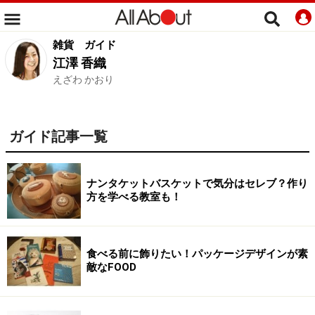
雑貨
ガイド
江澤 香織
えざわ かおり
ガイド記事一覧
ナンタケットバスケットで気分はセレブ？作り
方を学べる教室も！
食べる前に飾りたい！パッケージデザインが素
敵なFOOD