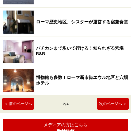
ローマ歴史地区、シスターが運営する宿兼食堂
バチカンまで歩いて行ける！知られざる穴場
B&B
博物館も多数！ローマ新市街エウル地区と穴場
ホテル
前のページへ
次のページへ
2
/
4
メディアの方はこちら