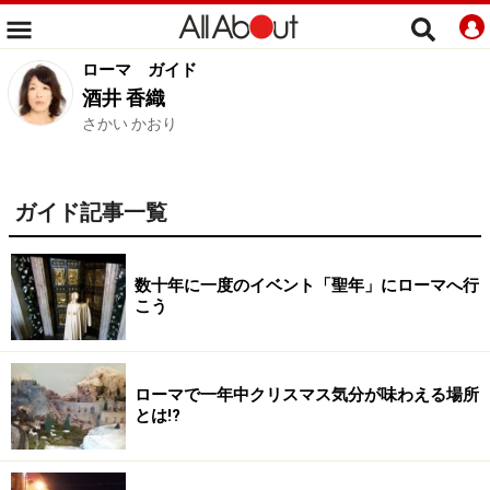
ローマ
ガイド
酒井 香織
さかい かおり
ガイド記事一覧
数十年に一度のイベント「聖年」にローマへ行
こう
ローマで一年中クリスマス気分が味わえる場所
とは!?