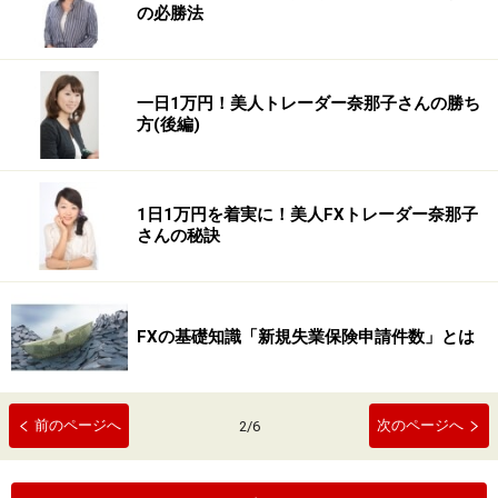
の必勝法
一日1万円！美人トレーダー奈那子さんの勝ち
方(後編)
1日1万円を着実に！美人FXトレーダー奈那子
さんの秘訣
FXの基礎知識「新規失業保険申請件数」とは
前のページへ
次のページへ
2
/
6