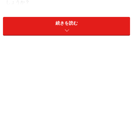
しょうか？
ガイド内田 トレンドに従うトレード法「順張り」(相場
続きを読む
が上昇傾向にある場合、その流れに乗って売買する方法)
が、FXに有効だと気づいたのですね。
トモラニさん
そう！それまでは株取引の「安いところ
で買い、高くなったら売る」という「逆張り」(そろそろ
底値に到達し、上昇に転換するのではという希望的観測
で買いを入れること)を、無理やりFXに当てはめていたけ
れど、株とFXはまるで違う。FXはトレンドが出やすいと
いう特徴があって、そのトレンドを利用して取引する方
法がいいのだと、チャートを見続けたことによってよう
やく気づきました。
ガイド内田
早速、トレードで実践してみましたか？