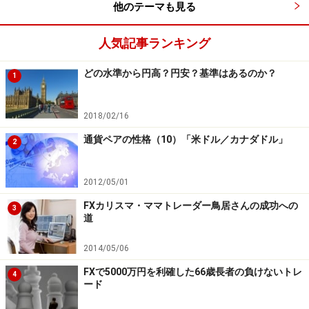
他のテーマも見る
トモラニさん
自分をトレードに合わせて変えようとす
人気記事ランキング
るから難しいのね。自分を認めて、自分にあった方法で
トレードすれば、それは難しいことではなくなる。
どの水準から円高？円安？基準はあるのか？
1
ガイド内田
例えば、トモラニさんはどんな風に自分を
2018/02/16
受け入れてトレード方法を考えたのですか？
通貨ペアの性格（10）「米ドル／カナダドル」
2
トモラニさん
まずは、自分の取引をしっかり分析した
ことで、エントリーのタイミングなどに間違いがなかっ
2012/05/01
たことはわかりました。それで改めて自分のトレードに
FXカリスマ・ママトレーダー鳥居さんの成功への
3
自信を持つことができたの。自信が持てたからこそ、ト
道
レードで失敗したとしても、その失敗は次のトレードへ
2014/05/06
の通過点のひとつだと切り替えられるようになりまし
FXで5000万円を利確した66歳長者の負けないトレ
た。
4
ード