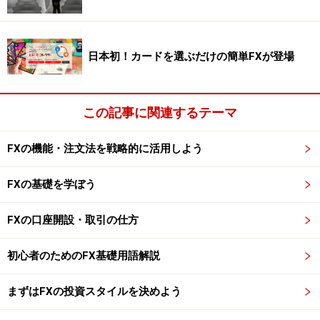
ガイド内田
いわゆる「いって来い」状態ですね…。
トモラニさん
そう…。そこで1か月間トレードを一切や
日本初！カードを選ぶだけの簡単FXが登場
めて、何が悪かったのか何が足りなかったのかを分析し
たんです。出た結論は、もうトレード技術ではない。メ
この記事に関連するテーマ
ンタルの弱さだと。
FXの機能・注文法を戦略的に活用しよう
自分にあったトレード方法を見つければ、
FXの基礎を学ぼう
利益はついてくる
FXの口座開設・取引の仕方
トモラニさんの勝つ秘訣は……
初心者のためのFX基礎用語解説
ガイド内田 でもメンタル面を鍛えることって、とても
まずはFXの投資スタイルを決めよう
難しいことですよね？