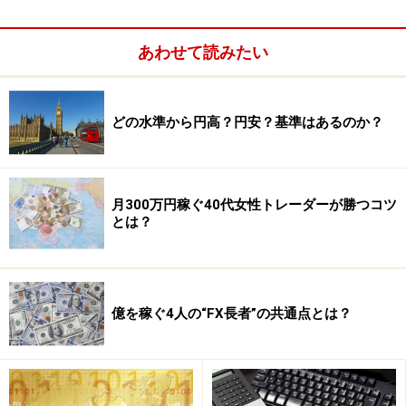
トモラニさん
もちろん。トレードのタイミングはすご
あわせて読みたい
く簡単。第一に、移動平均線が横向きから角度が出始め
た方向にエントリーすること。そして第二に、上昇トレ
ンドは、山(上値)と谷(下値)が切り上げながら構成されて
どの水準から円高？円安？基準はあるのか？
いるが、山と谷が切り上がらなくなり、RSIで逆行現象
(ローソク足が直近の高値を切り上げていても、RSIは逆
に下向きになっていることで、買い意欲の低下を表す)が
月300万円稼ぐ40代女性トレーダーが勝つコツ
出たら、反転する可能性を考えてエントリーするこ
とは？
と。
この2つのポイントだけを守ってトレードしたら、
3カ月
間でプラス160万円！
FXで損した分すべてを取り返し、
億を稼ぐ4人の“FX長者”の共通点とは？
証拠金は200万円に復帰しました。週末にチャート分析
をして、月曜日の朝に逆指値を設定し、ポジションを持
ったらロスカット注文をすぐに入れることを心掛けて、