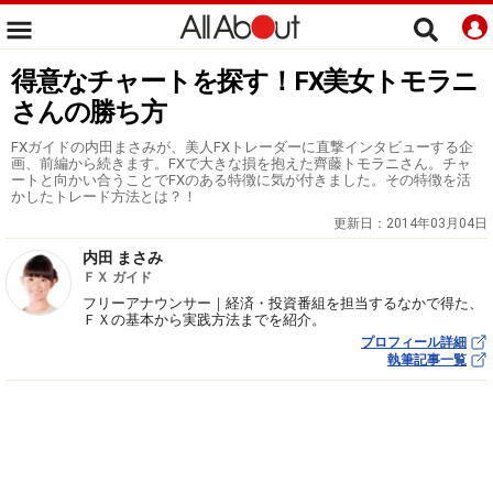
得意なチャートを探す！FX美女トモラニ
さんの勝ち方
FXガイドの内田まさみが、美人FXトレーダーに直撃インタビューする企
画、前編から続きます。FXで大きな損を抱えた齊藤トモラニさん。チャ
ートと向かい合うことでFXのある特徴に気が付きました。その特徴を活
かしたトレード方法とは？！
更新日：
2014年03月04日
内田 まさみ
ＦＸ ガイド
フリーアナウンサー｜経済・投資番組を担当するなかで得た、
ＦＸの基本から実践方法までを紹介。
プロフィール詳細
執筆記事一覧