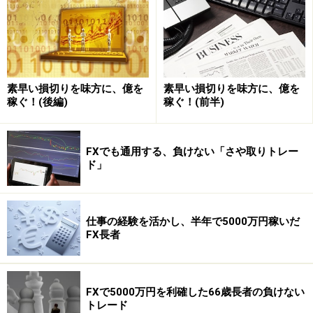
損をしない取引ができるようになったのです。
順風満帆と思われたトレード…落とし穴は
メンタル
素早い損切りを味方に、億を
素早い損切りを味方に、億を
稼ぐ！(後編)
稼ぐ！(前半)
ガイド内田
その法則がトモラニさんの強い武器になっ
てくれたのですね。
FXでも通用する、負けない「さや取りトレー
ド」
トモラニさん
2007年9月から11月の3カ月間は、一回も
負けなかったんですよ。でも勝ちが続くと、今度は負け
るのが嫌になるのです。だから負けないようにすぐに利
仕事の経験を活かし、半年で5000万円稼いだ
益を確定してしまう。目標値まで我慢できなくなったん
FX長者
です。利益幅はどんどん狭くなり、さらに、負けたくな
いから損切りもできなくなって…。3カ月間で得た利益を
たった2週間で失ってしまいました。
FXで5000万円を利確した66歳長者の負けない
トレード