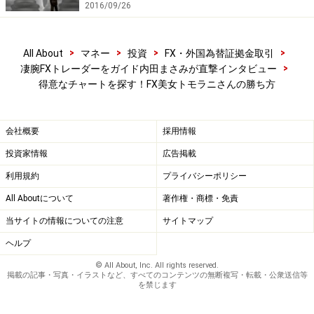
ガイド内田
自分を認めてあげることが重要なのです
2016/09/26
ね。
>
>
>
>
All About
マネー
投資
FX・外国為替証拠金取引
トモラニさん
チャートを見ていると、どうしても今、
>
凄腕FXトレーダーをガイド内田まさみが直撃インタビュー
ポジションを持ちたくてたまらなくなる時ってあります
得意なチャートを探す！FX美女トモラニさんの勝ち方
よね。その時は別口座で、自分の遊び心を満たしてあげ
るポジションを持てばいい。私は、しっかり利益を追求
会社概要
採用情報
する口座など、常に4口座くらいを稼働させているか
投資家情報
広告掲載
な。癖を直すのはとても大変なことだけど、癖とうまく
利用規約
プライバシーポリシー
付き合う環境を整えておけば、無理したり、自分を否定
All Aboutについて
著作権・商標・免責
せずにうまく付き合っていけるでしょう。自分のトレー
ドの形さえできてしまえば、後は利益がついてきてくれ
当サイトの情報についての注意
サイトマップ
るようになりますよ。
ヘルプ
© All About, Inc. All rights reserved.
掲載の記事・写真・イラストなど、すべてのコンテンツの無断複写・転載・公衆送信等
を禁じます
今からすぐに使える簡単テクニカルアドバ