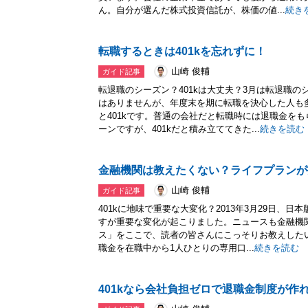
ん。自分が選んだ株式投資信託が、株価の値...
続き
転職するときは401kを忘れずに！
山崎 俊輔
ガイド記事
転退職のシーズン？401kは大丈夫？3月は転退職の
はありませんが、年度末を期に転職を決心した人も
と401kです。普通の会社だと転職時には退職金を
ーンですが、401kだと積み立ててきた...
続きを読む
金融機関は教えたくない？ライフプランが
山崎 俊輔
ガイド記事
401kに地味で重要な大変化？2013年3月29日、日
すが重要な変化が起こりました。ニュースも金融機
ス」をここで、読者の皆さんにこっそりお教えした
職金を在職中から1人ひとりの専用口...
続きを読む
401kなら会社負担ゼロで退職金制度が作