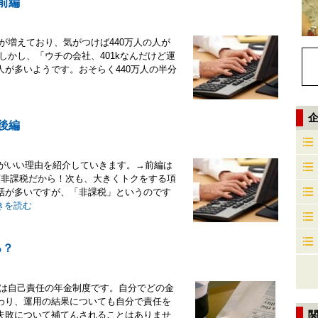
前編
社が増えており、気がつけば440万人の人が
。しかし、「ウチの会社、401kなんだけど運
が多いようです。おそらく440万人の半分
企
後編
うがいい理由を紹介していきます。→前編は
額非課税だから！次も、大きくトクをする項
話が多いですが、「非課税」というのです
きを読む
る？
1kは自己責任の年金制度です。自分でどの金
わり、運用の結果についても自分で責任を
失敗について補てんされることはありませ