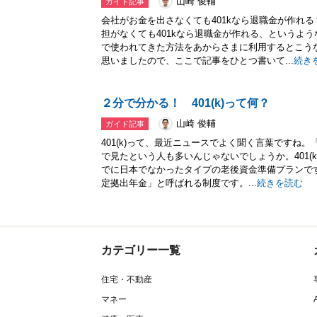
山崎 俊輔
ガイド記事
会社がお金を出さなくても401kなら退職金が作れ
担がなくても401kなら退職金が作れる、というよ
で使われてきた方法をあからさまに利用するとこう
思いましたので、ここで記事をひとつ書いて...
続き
２分で分かる！ 401(k)って何？
山崎 俊輔
ガイド記事
401(k)って、最近ニュースでよく聞く言葉ですね
で見たという人も多いんじゃないでしょうか。401(
でに日本でなかったタイプの老後資金準備プランで
定拠出年金」と呼ばれる制度です。...
続きを読む
カテゴリー一覧
住宅・不動産
マネー