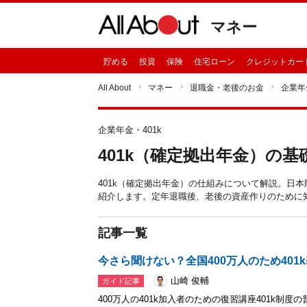
マネー
貯める
投資
保険
住宅ローン
クレジットカー
All About
マネー
退職金・老後のお金
企業年
企業年金・401k
401k（確定拠出年金）の
401k（確定拠出年金）の仕組みについて解説。日本
紹介します。定年退職後、老後の資産作りのために
記事一覧
今さら聞けない？全国400万人のため401
山崎 俊輔
ガイド記事
400万人の401k加入者のための復習講座401k制