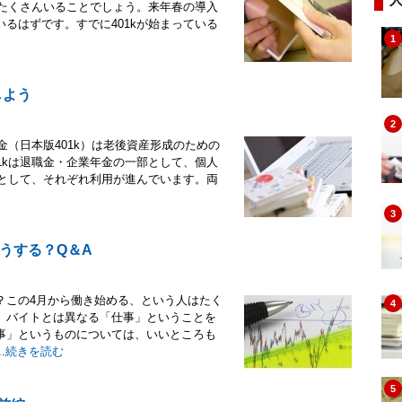
もたくさんいることでしょう。来年春の導入
るはずです。すでに401kが始まっている
1
しよう
2
金（日本版401k）は老後資産形成のための
1kは退職金・企業年金の一部として、個人
成として、それぞれ利用が進んでいます。両
3
うする？Q＆A
？この4月から働き始める、という人はたく
4
、バイトとは異なる「仕事」ということを
事」というものについては、いいところも
.
続きを読む
5