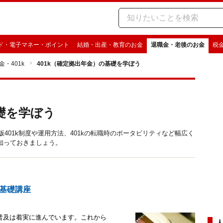
ド・電子マネー・ポイント
結婚・出産・教育のお金
退職金・老後のお金
税
金・401k
401k（確定拠出年金）の基礎を学ぼう
基礎を学ぼう
版401k制度や運用方法、401kの転職時のポータビリティなど幅広く
知っておきましょう。
k基礎講座
度の普及は着実に進んでいます。これから