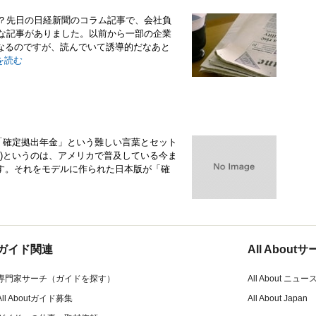
る？先日の日経新聞のコラム記事で、会社負
うな記事がありました。以前から一部の企業
なるのですが、読んでいて誘導的だなあと
を読む
。「確定拠出年金」という難しい言葉とセット
k)というのは、アメリカで普及している今ま
す。それをモデルに作られた日本版が「確
ガイド関連
All Abou
専門家サーチ（ガイドを探す）
All About ニュー
All Aboutガイド募集
All About Japan