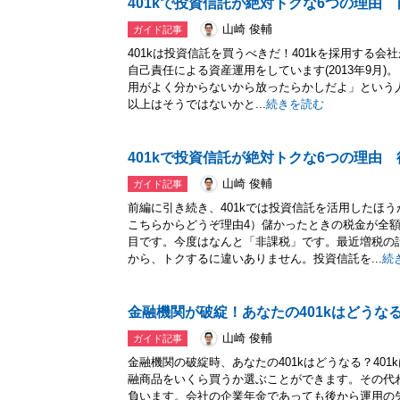
401kで投資信託が絶対トクな6つの理由 
山崎 俊輔
ガイド記事
401kは投資信託を買うべきだ！401kを採用する会
自己責任による資産運用をしています(2013年9月)
用がよく分からないから放ったらかしだよ」という人
以上はそうではないかと...
続きを読む
401kで投資信託が絶対トクな6つの理由 
山崎 俊輔
ガイド記事
前編に引き続き、401kでは投資信託を活用したほ
こちらからどうぞ理由4）儲かったときの税金が全
目です。今度はなんと「非課税」です。最近増税の
から、トクするに違いありません。投資信託を...
続
金融機関が破綻！あなたの401kはどうな
山崎 俊輔
ガイド記事
金融機関の破綻時、あなたの401kはどうなる？40
融商品をいくら買うか選ぶことができます。その代
負います。会社の企業年金であっても後から運用の