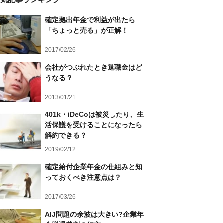
確定拠出年金で利益が出たら
「ちょっと売る」が正解！
2017/02/26
会社がつぶれたとき退職金はど
うなる？
2013/01/21
401k・iDeCoは被災したり、生
活保護を受けることになったら
解約できる？
2019/02/12
確定給付企業年金の仕組みと知
っておくべき注意点は？
2017/03/26
AIJ問題の余波は大きい?企業年