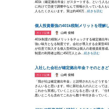
401k（確定拠出年金）がスタートする、という人
に向けて労使で調整中なんて情報が入っている人もい
人もたくさんいます。実は約400万...
続きを読む
個人投資最強の401k税制メリットを理解
山崎 俊輔
ガイド記事
401k制度の税制メリットをチェックする確定拠出年
強い味方となる制度です。会社が導入する企業型40
が任意で加入する個人型401kは個人の老後資産形
制度の利用者は既に450万人とみ...
続きを読む
入社した会社が確定拠出年金？そのときど
山崎 俊輔
ガイド記事
「我が社は確定拠出年金」と説明されたらどうする
さんいると思います。特に新社会人の人にとっては
これから実感していくことになると思います。「仕
悪いところも含めてこれから数十年付き合っていく..