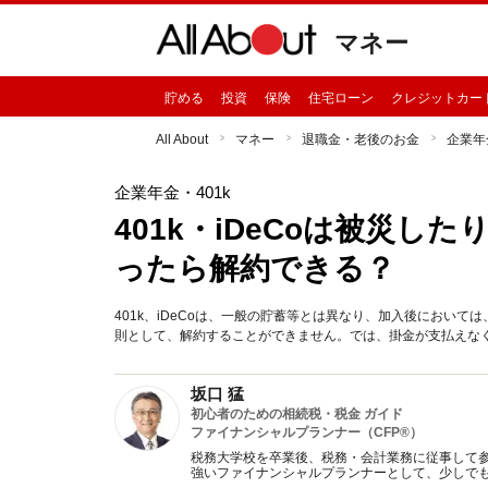
マネー
貯める
投資
保険
住宅ローン
クレジットカー
All About
マネー
退職金・老後のお金
企業年
企業年金・401k
401k・iDeCoは被災
ったら解約できる？
401k、iDeCoは、一般の貯蓄等とは異なり、加入後におい
則として、解約することができません。では、掛金が支払えな
坂口 猛
初心者のための相続税・税金 ガイド
ファイナンシャルプランナー（CFP®）
税務大学校を卒業後、税務・会計業務に従事して参
強いファイナンシャルプランナーとして、少しで