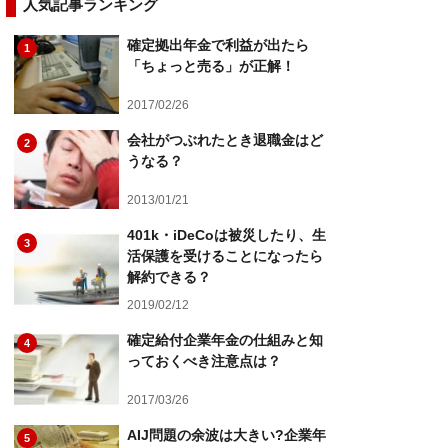
人気記事ランキング
確定拠出年金で利益が出たら
1
「ちょっと売る」が正解！
2017/02/26
会社がつぶれたとき退職金はど
2
うなる？
2013/01/21
401k・iDeCoは被災したり、生
3
活保護を受けることになったら
解約できる？
2019/02/12
確定給付企業年金の仕組みと知
4
っておくべき注意点は？
2017/03/26
AIJ問題の余波は大きい?企業年
5