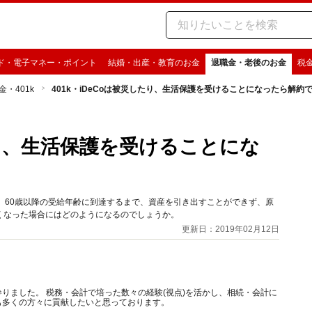
ド・電子マネー・ポイント
結婚・出産・教育のお金
退職金・老後のお金
税
金・401k
401k・iDeCoは被災したり、生活保護を受けることになったら解約
したり、生活保護を受けることにな
ては、60歳以降の受給年齢に到達するまで、資産を引き出すことができず、原
くなった場合にはどのようになるのでしょうか。
更新日：2019年02月12日
りました。 税務・会計で培った数々の経験(視点)を活かし、相続・会計に
も多くの方々に貢献したいと思っております。