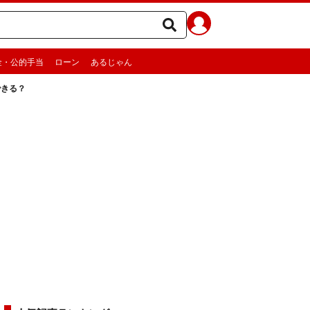
金・公的手当
ローン
あるじゃん
できる？