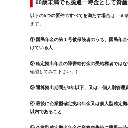
60歳未満でも
脱退一時金
として資産
以下の
5つの要件
の
すべてを満たす場合
は、60
ます。
① 国民年金の第１号被保険者のうち、国民年
けている人
② 確定拠出年金の障害給付金の受給権者では
確認してみて下さい。)
③ 通算拠出期間が3年以下、又は、個人別管理
④ 最後に企業型確定拠出年金又は個人型確定拠
以内であること
⑤ 企業型確定拠出年金の資格喪失時に脱退一