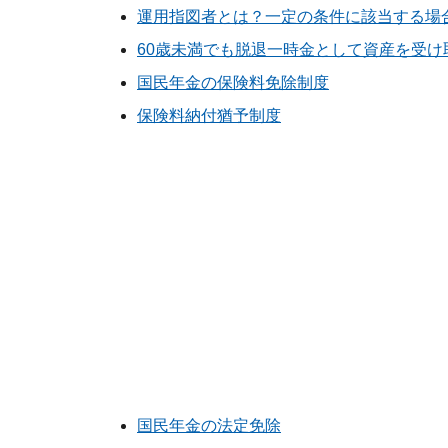
運用指図者とは？一定の条件に該当する場
60歳未満でも脱退一時金として資産を受け
国民年金の保険料免除制度
保険料納付猶予制度
国民年金の法定免除